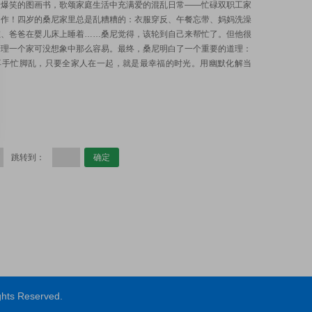
又爆笑的图画书，歌颂家庭生活中充满爱的混乱日常——忙碌双职工家
之作！四岁的桑尼家里总是乱糟糟的：衣服穿反、午餐忘带、妈妈洗澡
缸、爸爸在婴儿床上睡着……桑尼觉得，该轮到自己来帮忙了。但他很
管理一个家可没想象中那么容易。最终，桑尼明白了一个重要的道理：
再手忙脚乱，只要全家人在一起，就是最幸福的时光。用幽默化解当
跳转到：
ts Reserved.