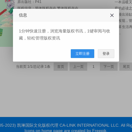
原出版社：
P41
一本温暖
版权信息：简体版权存在,繁体版权存在
庭的必读
水漫出浴
图书页码：32
信息
快发现，
图书开本：253 x 204 mm
就算生活
出版日期：2026-08
1分钟快速注册，浏览海量版权书讯，1键审阅与收
代...
审阅资料：PDF
藏，轻松管理版权资讯
联系人：
Bella
立即注册
登录
当前页:1/1/总记录:1条
首页
上一页
1
下一页
尾页
2005-2023) 凯琳国际文化版权代理 CA-LINK INTERNATIONAL LLC. All Righ
Icons on home page are created by Freepik.