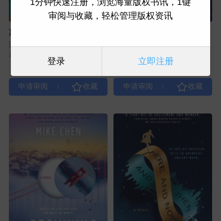
1分钟快速注册，浏览海量版权书讯，1键
审阅与收藏，轻松管理版权资讯
离家光年外
我们能成为英雄
图书类型：小说传记
图书类型：小说传记
原出版社：Harlequin (P22)
原出版社：P22
登录
立即注册
|
|