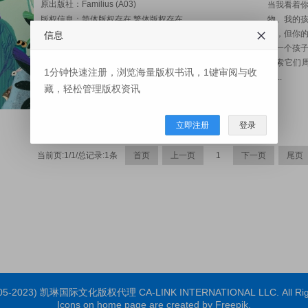
原出版社：
Familius (A03)
当我看着
版权信息：简体版权存在,繁体版权存在
物。我的
长，但你
图书页码：20
信息
了一个孩
图书开本：178 x 178mm
探索它们
出版日期：2023-05
1分钟快速注册，浏览海量版权书讯，1键审阅与收
甜...
审阅资料：PDF
藏，轻松管理版权资讯
联系人：
Bella
立即注册
登录
当前页:1/1/总记录:1条
首页
上一页
1
下一页
尾页
2005-2023) 凯琳国际文化版权代理 CA-LINK INTERNATIONAL LLC. All Righ
Icons on home page are created by Freepik.