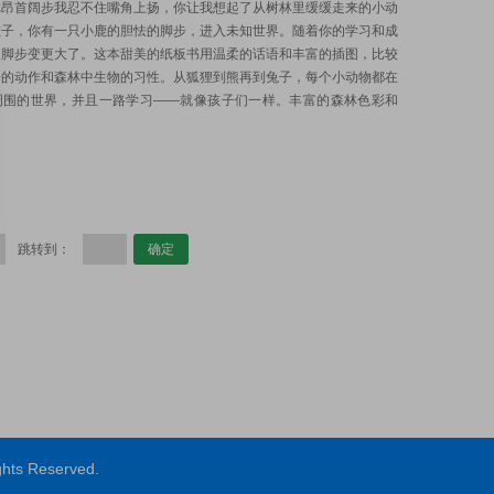
你昂首阔步我忍不住嘴角上扬，你让我想起了从树林里缓缓走来的小动
孩子，你有一只小鹿的胆怯的脚步，进入未知世界。随着你的学习和成
的脚步变更大了。这本甜美的纸板书用温柔的话语和丰富的插图，比较
子的动作和森林中生物的习性。从狐狸到熊再到兔子，每个小动物都在
周围的世界，并且一路学习——就像孩子们一样。丰富的森林色彩和
跳转到：
ts Reserved.