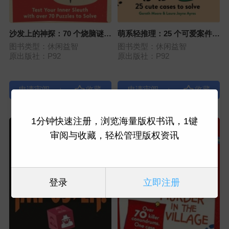
沙发上的神探：70 个烧脑谜题
萌系轻推理：25 个可爱案件等
集
你来破
图书类型：休闲益智
图书类型：休闲益智
原出版社：P92
原出版社：P92
|
|
1分钟快速注册，浏览海量版权书讯，1键
审阅与收藏，轻松管理版权资讯
登录
立即注册