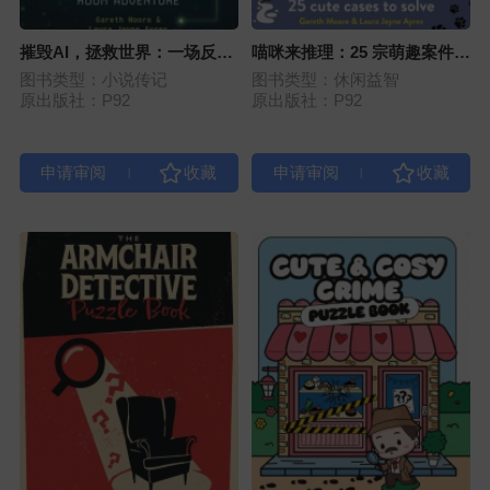
摧毁AI，拯救世界：一场反乌
喵咪来推理：25 宗萌趣案件等
托邦式密室逃脱冒险
你破解
图书类型：小说传记
图书类型：休闲益智
原出版社：P92
原出版社：P92
|
|