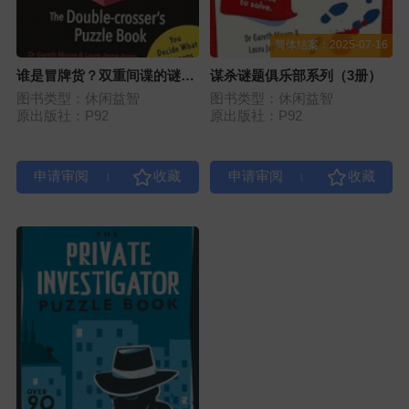
简体结案：2025-07-16
谁是冒牌货？双重间谍的谜题
谋杀谜题俱乐部系列（3册）
书
图书类型：休闲益智
图书类型：休闲益智
原出版社：P92
原出版社：P92
|
|