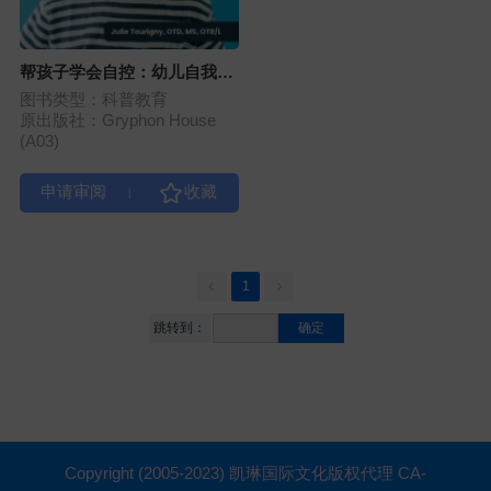
帮孩子学会自控：幼儿自我调
节的实用策略
图书类型：科普教育
原出版社：Gryphon House
(A03)
|
1
跳转到：
确定
Copyright (2005-2023) 凯琳国际文化版权代理 CA-