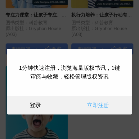
专注力课堂：让孩子专注、不
执行力培养：让孩子行动有
再分心、有效执行
序，更投入地学习
图书类型：科普教育
图书类型：科普教育
原出版社：Gryphon House
原出版社：Gryphon House
(A03)
(A03)
|
|
1分钟快速注册，浏览海量版权书讯，1键
审阅与收藏，轻松管理版权资讯
登录
立即注册