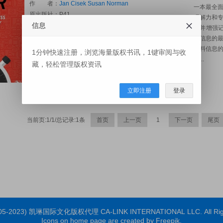
作 者：
Jan Cisek
Susan Norman
一本最全
原出版社：
P41
理解力和
信息
版权信息：简体版权存在,繁体版权存在
力并增强
图书页码：152
取信息的
图书开本：197×130 mm
材料信息
1分钟快速注册，浏览海量版权书讯，1键审阅与收
出版日期：2025-03
过...
藏，轻松管理版权资讯
审阅资料：PDF
联系人：
Sandy
立即注册
登录
当前页:1/1/总记录:1条
首页
上一页
1
下一页
尾页
2005-2023) 凯琳国际文化版权代理 CA-LINK INTERNATIONAL LLC. All Righ
Icons on home page are created by Freepik.