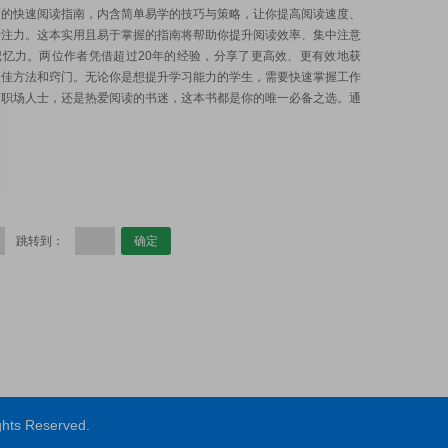
面的快速阅读指南，内含简单易学的技巧与策略，让你提高阅读速度、
专注力。这本实用且易于掌握的指南将帮助你提升阅读效率、集中注意
记忆力。两位作者凭借超过20年的经验，分享了更高效、更有效地获
最佳方法和窍门。无论你是想提升学习能力的学生，需要快速掌握工作
的职场人士，还是热爱阅读的书迷，这本书都是你的唯一必备之选。通
跳转到：
ts Reserved.