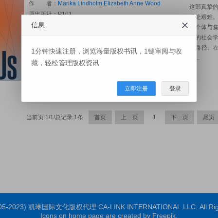
作 者：
Marika Lindholm
Elizabeth Anne Wood
这部真挚
原出版社：
P101
处处艰难
信息
版权信息：简体版权已售,繁体版权存在
们个体与集体
图书页码：312
中的社会
图书开本：152×229 mm
新路径。
1分钟快速注册，浏览海量版权书讯，1键审阅与收
出版日期：2024
力...
藏，轻松管理版权资讯
审阅资料：PDF
联系人：
Fanny
立即注册
登录
当前页:1/1/总记录:1条
首页
上一页
1
下一页
尾页
2005-2023) 凯琳国际文化版权代理 CA-LINK INTERNATIONAL LLC. All Righ
Icons on home page are created by Freepik.