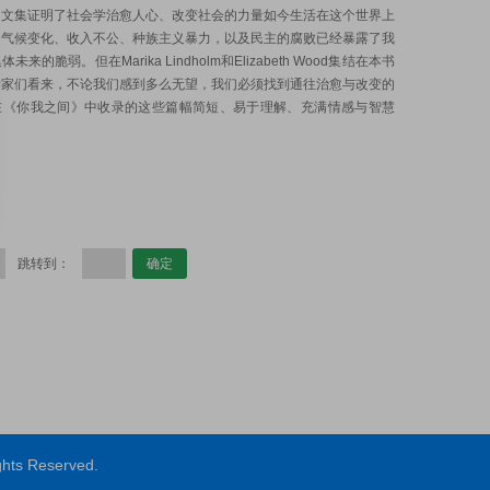
的文集证明了社会学治愈人心、改变社会的力量如今生活在这个世界上
。气候变化、收入不公、种族主义暴力，以及民主的腐败已经暴露了我
未来的脆弱。但在Marika Lindholm和Elizabeth Wood集结在本书
学家们看来，不论我们感到多么无望，我们必须找到通往治愈与改变的
在《你我之间》中收录的这些篇幅简短、易于理解、充满情感与智慧
跳转到：
ts Reserved.