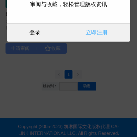
审阅与收藏，轻松管理版权资讯
即兴养育：用“是的，而
且…”打开孩子的创意宇宙
图书类型：家教育儿
原出版社：Familius (A03)
登录
立即注册
|
1
跳转到：
确定
Copyright (2005-2023) 凯琳国际文化版权代理 CA-
LINK INTERNATIONAL LLC. All Rights Reserved.