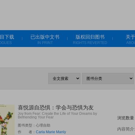
目下载
已出版中文书
版权回归图书
关
OGUES
IN PRINT
RIGHTS REVERTED
ABO
喜悦源自恐惧：学会与恐惧为友
Joy from Fear: Create the Life of Your Dreams by
Befriending Your Fear
浏览数量：
图书类型：心理自助
内容简介
作 者：
Carla Marie Manly