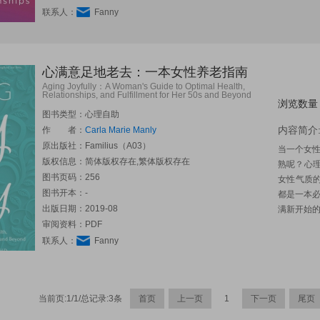
联系人：
Fanny
心满意足地老去：一本女性养老指南
Aging Joyfully：A Woman's Guide to Optimal Health,
Relationships, and Fulfillment for Her 50s and Beyond
浏览数量：
图书类型：心理自助
内容简介
作 者：
Carla Marie Manly
原出版社：
Familius（A03）
当一个女
版权信息：简体版权存在,繁体版权存在
熟呢？心理学
图书页码：256
女性气质
图书开本：-
都是一本
出版日期：2019-08
满新开始
审阅资料：PDF
联系人：
Fanny
当前页:1/1/总记录:3条
首页
上一页
1
下一页
尾页