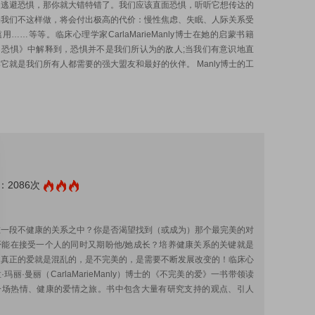
是逃避恐惧，那你就大错特错了。我们应该直面恐惧，听听它想传达的
果我们不这样做，将会付出极高的代价：慢性焦虑、失眠、人际关系受
用……等等。临床心理学家CarlaMarieManly博士在她的启蒙书籍
自恐惧》中解释到，恐惧并不是我们所认为的敌人;当我们有意识地直
它就是我们所有人都需要的强大盟友和最好的伙伴。 Manly博士的工
2086次
:
在一段不健康的关系之中？你是否渴望找到（或成为）那个最完美的对
否能在接受一个人的同时又期盼他/她成长？培养健康关系的关键就是
：真正的爱就是混乱的，是不完美的，是需要不断发展改变的！临床心
玛丽·曼丽（CarlaMarieManly）博士的《不完美的爱》一书带领读
一场热情、健康的爱情之旅。书中包含大量有研究支持的观点、引人