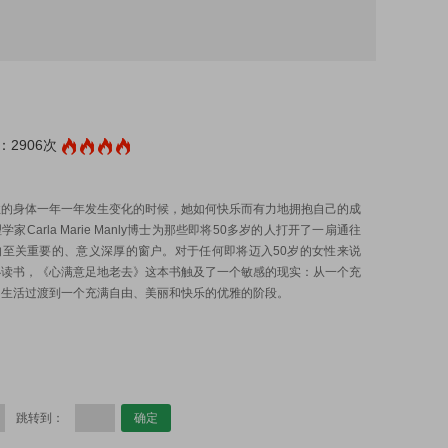
2906次
:
性的身体一年一年发生变化的时候，她如何快乐而有力地拥抱自己的成
家Carla Marie Manly博士为那些即将50多岁的人打开了一扇通往
的至关重要的、意义深厚的窗户。对于任何即将迈入50岁的女性来说
必读书，《心满意足地老去》这本书触及了一个敏感的现实：从一个充
的生活过渡到一个充满自由、美丽和快乐的优雅的阶段。
跳转到：