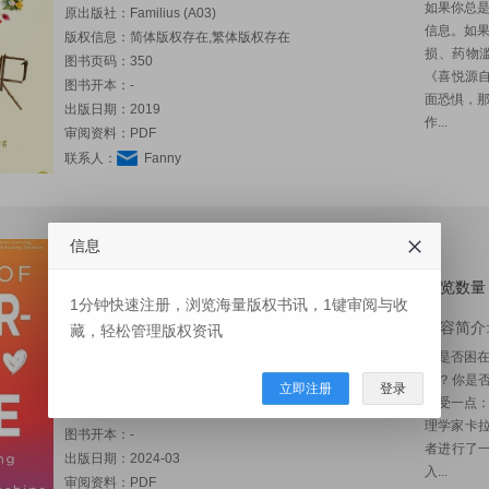
如果你总
原出版社：
Familius (A03)
信息。如
版权信息：简体版权存在,繁体版权存在
损、药物滥
图书页码：350
《喜悦源
图书开本：-
面恐惧，那
出版日期：2019
作...
审阅资料：PDF
联系人：
Fanny
信息
不完美的爱
The Joy of Imperfect Love: The Art of Creating Healthy,
Securely Attached Relationships
浏览数量：
1分钟快速注册，浏览海量版权书讯，1键审阅与收
图书类型：心理自助
内容简介
藏，轻松管理版权资讯
作 者：
Carla Marie Manly
你是否困
原出版社：
Familius (A03)
象？你是
版权信息：简体版权存在,繁体版权存在
立即注册
登录
接受一点
图书页码：392
理学家卡拉·
图书开本：-
者进行了
出版日期：2024-03
入...
审阅资料：PDF