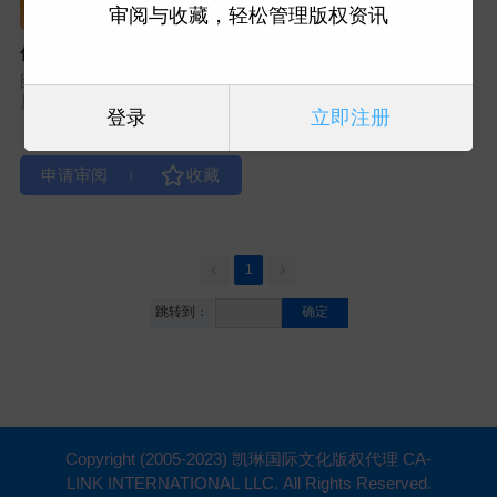
审阅与收藏，轻松管理版权资讯
优雅逐梦：8大策略助力女性
掌控事业与生活
图书类型：经管励志
原出版社：P41
登录
立即注册
|
1
跳转到：
确定
Copyright (2005-2023) 凯琳国际文化版权代理 CA-
LINK INTERNATIONAL LLC. All Rights Reserved.