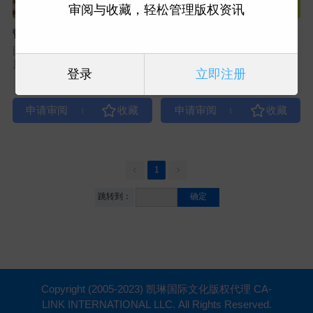
审阅与收藏，轻松管理版权资讯
哲学家的图书馆：改变世界的
别再搞混了！一书吃透 75 组
思想之书
易混概念（4 册）
图书类型：科普教育
图书类型：科普教育
原出版社：P73
原出版社：P73
登录
立即注册
|
|
1
跳转到：
确定
Copyright (2005-2023) 凯琳国际文化版权代理 CA-
LINK INTERNATIONAL LLC. All Rights Reserved.