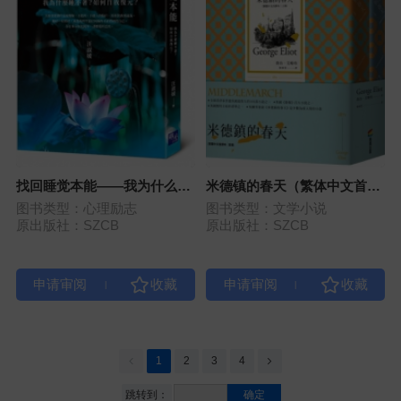
找回睡觉本能——我为什么睡
米德镇的春天（繁体中文首译
不着？如何自我复元？
本）
图书类型：心理励志
图书类型：文学小说
原出版社：SZCB
原出版社：SZCB
|
|
1
2
3
4
跳转到：
确定