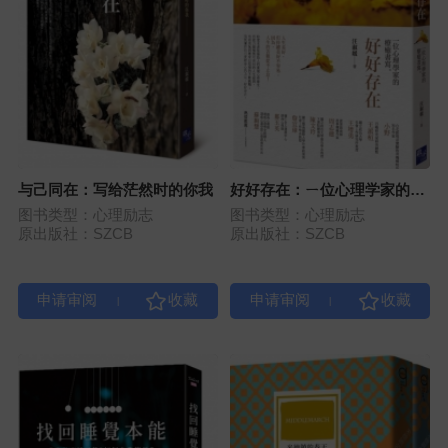
与己同在：写给茫然时的你我
好好存在：ㄧ位心理学家的疗
愈书写
图书类型：心理励志
图书类型：心理励志
原出版社：SZCB
原出版社：SZCB
|
|