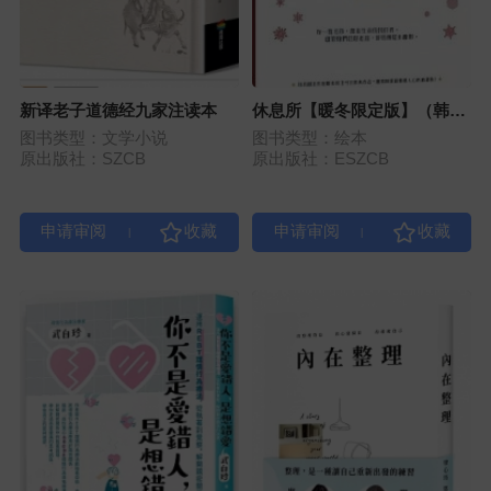
新译老子道德经九家注读本
休息所【暖冬限定版】（韩国
最疗愈人心宠物图文集）
图书类型：文学小说
图书类型：绘本
原出版社：SZCB
原出版社：ESZCB
|
|