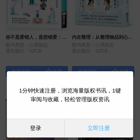
你不是爱错人，是想错爱：运
内在整理：从整理物品到心灵
用REBT，从执着到觉察，解
归位的疗愈启示
图书类型：心理励志
图书类型：心理励志
开亲密关系的迷思
原出版社：SZCB
原出版社：SZCB
|
|
1分钟快速注册，浏览海量版权书讯，1键
审阅与收藏，轻松管理版权资讯
登录
立即注册