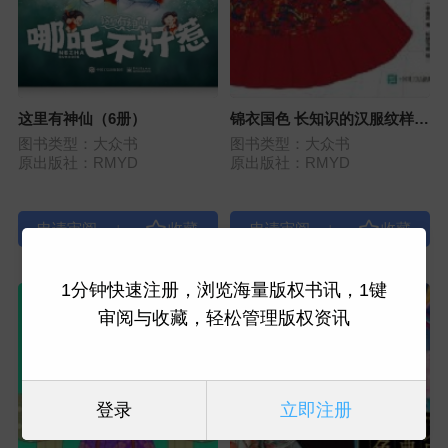
这里有神仙（6册）
锦衣国色 长知识的汉服纹样涂
色线描集
图书类型：大众书
图书类型：大众书
原出版社：RMYD
原出版社：RMYD
|
|
1分钟快速注册，浏览海量版权书讯，1键
审阅与收藏，轻松管理版权资讯
登录
立即注册