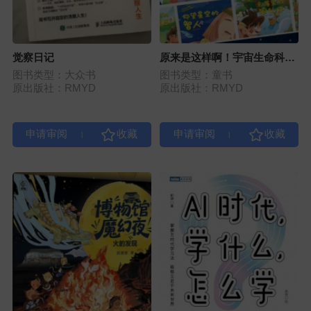
觉察日记
原来是这样啊！宇宙生命科学
童话（10册套装）
图书类型：大众书
图书类型：童书
原出版社：RMYD
原出版社：RMYD
|
|