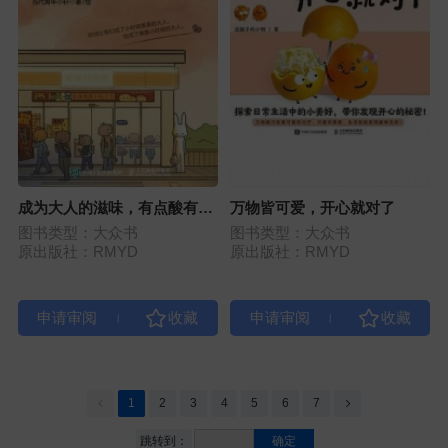
成为大人的滋味，有点酸有点
万物皆可爱，开心就对了
涩
图书类型：大众书
图书类型：大众书
原出版社：RMYD
原出版社：RMYD
|
|
1
2
3
4
5
6
7
跳转到：
确定