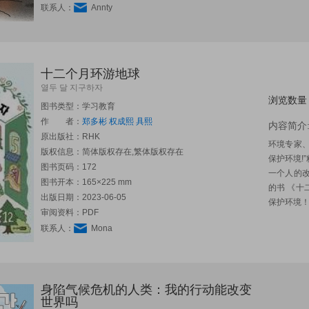
联系人：
Annty
十二个月环游地球
열두 달 지구하자
浏览数量：
图书类型：学习教育
作 者：
郑多彬
权成熙
具熙
内容简介
原出版社：
RHK
环境专家
版权信息：简体版权存在,繁体版权存在
保护环境!
图书页码：172
一个人的
图书开本：165×225 mm
的书 《十
出版日期：2023-06-05
保护环境！
审阅资料：PDF
联系人：
Mona
身陷气候危机的人类：我的行动能改变
世界吗