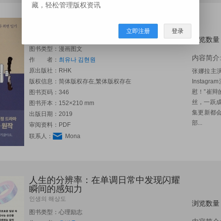
藏，轻松管理版权资讯
我们到此为止吧：离婚律师崔辩日记
立即注册
登录
우리 이만 헤어져요
浏览数量
图书类型：漫画图文
内容简介
作 者：
최유나
김현원
原出版社：
RHK
张娜拉主
版权信息：简体版权存在,繁体版权存在
Insta
慰！”崔辩
图书页码：346
丝，一跃成
图书开本：152×210 mm
集更新都
出版日期：2019
部...
审阅资料：PDF
联系人：
Mona
人生的分辨率：在单调日常中发现闪耀
瞬间的感知力
인생의 해상도
浏览数量
图书类型：心理励志