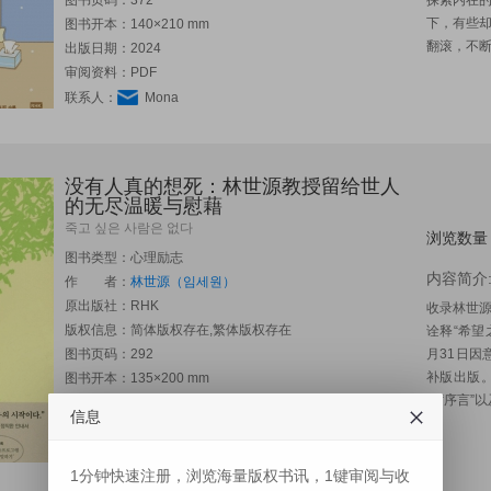
图书页码：372
探索内在
下，有些
图书开本：140×210 mm
翻滚，不断
出版日期：2024
审阅资料：PDF
联系人：
Mona
没有人真的想死：林世源教授留给世人
的无尽温暖与慰藉
죽고 싶은 사람은 없다
浏览数量
图书类型：心理励志
内容简介
作 者：
林世源（임세원）
原出版社：
RHK
收录林世源
版权信息：简体版权存在,繁体版权存在
诠释“希望
图书页码：292
月31日
补版出版
图书开本：135×200 mm
的“序言”以
出版日期：2021
信息
审阅资料：PDF
联系人：
Mona
1分钟快速注册，浏览海量版权书讯，1键审阅与收