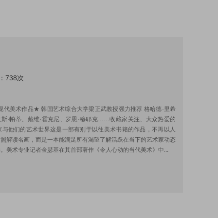
：738次
:
现代美术作品★ 韩国艺术综合大学梁正武教授强力推荐 格哈德·里希
斯·帕蒂、戴维·霍克尼、罗恩·穆耶克……收藏家关注、大众热爱的
术家与他们的艺术世界这是一部有别于以往美术书籍的作品，不再以人
对照解读名画，而是一本能满足所有渴望了解活跃在当下的艺术家动态
。美术专业记者金瑟基在其首部著作《令人心动的当代美术》中...