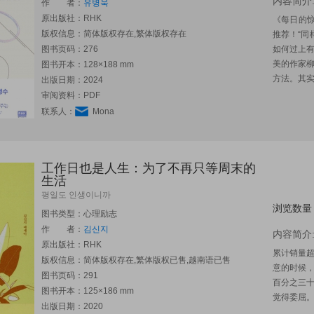
内容简介
作 者：
유병욱
原出版社：
RHK
《每日的惊
版权信息：简体版权存在,繁体版权存在
推荐！“同
图书页码：276
如何过上
美的作家
图书开本：128×188 mm
方法。其实
出版日期：2024
审阅资料：PDF
联系人：
Mona
工作日也是人生：为了不再只等周末的
生活
평일도 인생이니까
浏览数量
图书类型：心理励志
作 者：
김신지
内容简介
原出版社：
RHK
累计销量超
版权信息：简体版权存在,繁体版权已售,越南语已售
意的时候，
图书页码：291
百分之三十
图书开本：125×186 mm
觉得委屈。
出版日期：2020