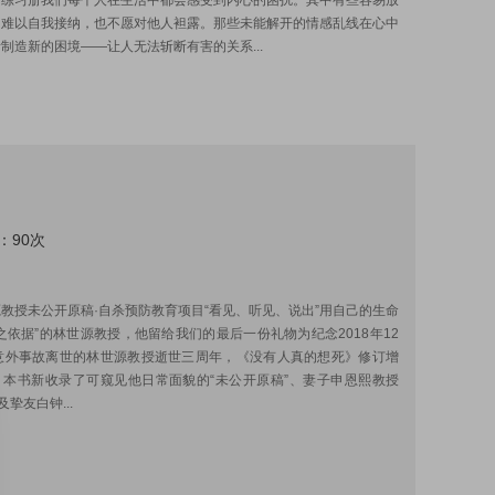
的练习册我们每个人在生活中都会感受到内心的困扰。其中有些容易放
却难以自我接纳，也不愿对他人袒露。那些未能解开的情感乱线在心中
制造新的困境——让人无法斩断有害的关系...
：90次
:
教授未公开原稿·自杀预防教育项目“看见、听见、说出”用自己的生命
之依据”的林世源教授，他留给我们的最后一份礼物为纪念2018年12
因意外事故离世的林世源教授逝世三周年，《没有人真的想死》修订增
。本书新收录了可窥见他日常面貌的“未公开原稿”、妻子申恩熙教授
及挚友白钟...