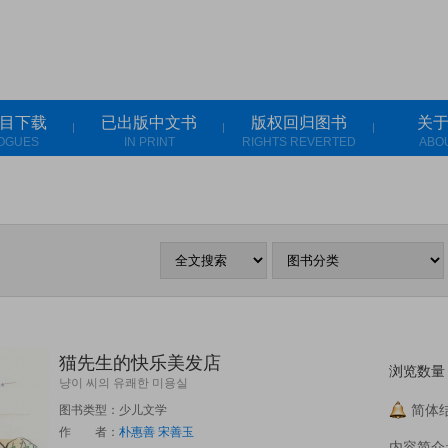
目下载
已出版中文书
版权回归图书
关
OGUES
IN PRINT
RIGHTS REVERTED
ABO
猫先生的快乐美发店
浏览数量：
냥이 씨의 유쾌한 미용실
简体结
图书类型：少儿文学
作 者：
朴惠善
宋善玉
内容简介