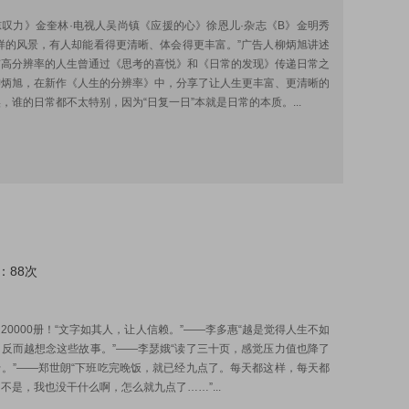
:
叹力》金奎林·电视人吴尚镇《应援的心》徐恩儿·杂志《B》金明秀
样的风景，有人却能看得更清晰、体会得更丰富。”广告人柳炳旭讲述
有高分辨率的人生曾通过《思考的喜悦》和《日常的发现》传递日常之
柳炳旭，在新作《人生的分辨率》中，分享了让人生更丰富、更清晰的
，谁的日常都不太特别，因为“日复一日”本就是日常的本质。...
：88次
:
20000册！“文字如其人，让人信赖。”——李多惠“越是觉得人生不如
反而越想念这些故事。”——李瑟娥“读了三十页，感觉压力值也降了
。”——郑世朗“下班吃完晚饭，就已经九点了。每天都这样，每天都
不是，我也没干什么啊，怎么就九点了……”...