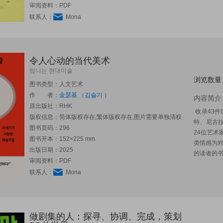
审阅资料：PDF
联系人：
Mona
令人心动的当代美术
탐나는 현대미술
浏览数量
图书类型：人文艺术
作 者：
金瑟基 （김슬기 ）
内容简介
原出版社：
RHK
收录43件
版权信息：简体版权存在,繁体版权存在,图片需要单独清权
特、尼古拉
图书页码：296
24位艺
图书开本：152×225 mm
类情感为
出版日期：2025
的读者的书
审阅资料：PDF
联系人：
Mona
做剧集的人：探寻、协调、完成，策划