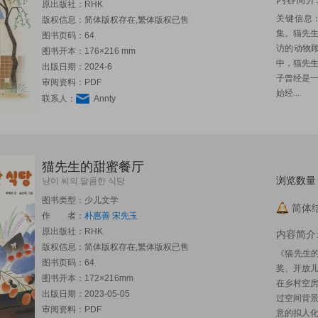
原出版社：
RHK
关键信息：该
版权信息：简体版权存在,繁体版权已售
集。猫先
图书页码：64
访的动物
图书开本：176×216 mm
中，猫先
出版日期：2024-6
子曾经是
审阅资料：PDF
始经...
联系人：
Annty
猫先生的甜蜜餐厅
浏览数量：
냥이 씨의 달콤한 식당
图书类型：少儿文学
简体结
作 者：
朴惠善
宋先玉
原出版社：
RHK
内容简介
版权信息：简体版权存在,繁体版权已售
《猫先生
图书页码：64
奖、开放
图书开本：172×216mm
在乡村空房
出版日期：2023-05-05
过空间背
审阅资料：PDF
意的拟人化