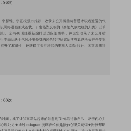
：96次
:
什、李瑟雅、李正模强力推荐！收录未公开插曲将普通求职者遭遇的气
事以网络漫画形式连载、引发热烈反响的《身陷气候危机的人类》以单
回归。全书46话经重新编排以适应纸质书，并充实收录了未公开插
单行本由活跃于气候环境领域的绿色转型研究所李有真副所长担任专业
仅提升了权威性，还获得了关注环保的电视人泰勒·拉什、国立果川科
：88次
:
的时间，成了让我重新站起来的治愈剂”让你活得像自己、培养内心力
心理处方★通过Instagram漫画轻松有趣接触心理关键词★附赠帮助