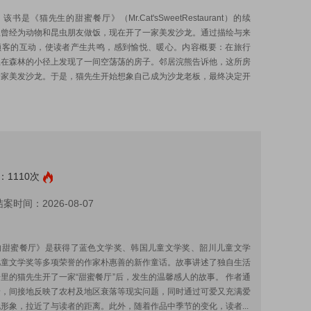
书是《猫先生的甜蜜餐厅》（Mr.Cat'sSweetRestaurant）的续
生曾经为动物和昆虫朋友做饭，现在开了一家美发沙龙。通过描绘与来
顾客的互动，使读者产生共鸣，感到愉悦、暖心。内容概要：在旅行
生在森林的小径上发现了一间空荡荡的房子。邻居浣熊告诉他，这所房
一家美发沙龙。于是，猫先生开始想象自己成为沙龙老板，最终决定开
1110次
案时间：2026-08-07
:
的甜蜜餐厅》是获得了蓝色文学奖、韩国儿童文学奖、韶川儿童文学
儿童文学奖等多项荣誉的作家朴惠善的新作童话。故事讲述了独自生活
里的猫先生开了一家“甜蜜餐厅”后，发生的温馨感人的故事。 作者通
景，间接地反映了农村及地区衰落等现实问题，同时通过可爱又充满爱
形象，拉近了与读者的距离。此外，随着作品中季节的变化，读者...