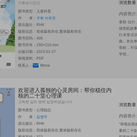
浏览数量
기후위기인간
图书类型：儿童科普
内容简介
作 者：
구희
이유진
泰勒·拉
原出版社：
RHK
候危机故
版权信息：简体版权存在,繁体版权存在
行本形式
图书页码：400
曲。本次
图书开本：150×210 mm
审校，不
出版日期：2023-01-27
学馆...
审阅资料：PDF
联系人：
Mona
欢迎进入孤独的心灵房间：帮你稳住内
核的二十堂心理课
고독한 심리 방에 입장하셨습니다
浏览数量
图书类型：心理励志
内容简介
作 者：
김앵두
原出版社：
RHK
“审视自我
版权信息：简体版权存在,繁体版权存在
量的二十副