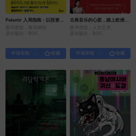
Palantir 入局指南：以投资逻
古典音乐的心脏，踏上欧洲的
辑深度解析未来企业
旅程
图书类型：商管财经
图书类型：人文艺术
原出版社：BOC
原出版社：BOC
|
|