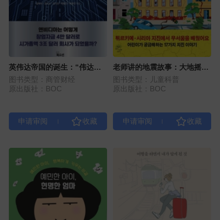
英伟达帝国的诞生：“伟达
老师讲的地震故事：大地摇晃
王”的未来将如何到来
摇晃
图书类型：商管财经
图书类型：儿童科普
原出版社：BOC
原出版社：BOC
|
|