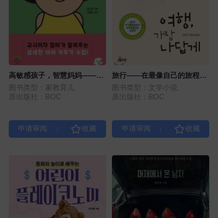
高敏感孩子，智慧妈妈——养
旅行——在最像自己的旅程
育高敏感孩子的幸福秘诀
中，我悟到的事
图书类型：家教育儿
图书类型：文学小说
原出版社：BOC
原出版社：BOC
|
|