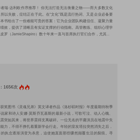
者瑞·达利欧作序推荐！ 你无法打造无法衡量之物——而大多数文化
所以失败，症结正在于此。在“文化”既是流行热词、又是企业必备要
，本书给出了一份难能可贵的答案：它为企业团队构建信任、凝聚力量
久绩效，提供了清晰且有实证支撑的行动指南。高管教练、组织心理学
罗（JamieShapiro）数十年来一直与首席执行官们合作，尤其...
1656次
:
奖获奖图书《灵魂兄弟》英文译者作品《洛杉矶时报》年度最期待秋季
小说家和诗人安娜·莫斯乔瓦基斯的最新小说，可歌可泣、动人心魄、
地震突如其来，将世界震得支离破碎。一位无名的平庸演员在地震中失
的能力，不得不挣扎着重新学会行走。年轻的室友塔拉突然消失之后，
本的执念逐渐演变为杀意，迫使她直面那些骤然颠覆生活的裂痕。寻