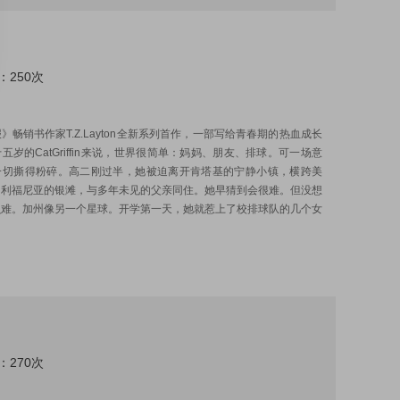
：250次
:
》畅销书作家T.Z.Layton全新系列首作，一部写给青春期的热血成长
五岁的CatGriffin来说，世界很简单：妈妈、朋友、排球。可一场意
一切撕得粉碎。高二刚过半，她被迫离开肯塔基的宁静小镇，横跨美
加利福尼亚的银滩，与多年未见的父亲同住。她早猜到会很难。但没想
么难。加州像另一个星球。开学第一天，她就惹上了校排球队的几个女
：270次
: