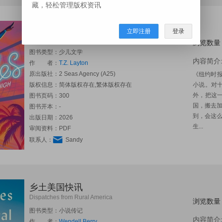
藏，轻松管理版权资讯
银滩高中系列
立即注册
登录
Silver Beach High series
浏览数量
图书类型：少儿文学
内容简介
作 者：
T.Z. Layton
原出版社：
2 Seas Agency (A25)
《纽约时报
版权信息：简体版权存在,繁体版权存在
小说。对十
外，把这
图书页码：300
国，搬去
图书开本：-
到，会这
出版日期：2026
生...
审阅资料：PDF
联系人：
Sandy
乡土美国快讯
Dispatches from Rural America
浏览数量
图书类型：小说传记
内容简介
作 者：
Wendell Berry