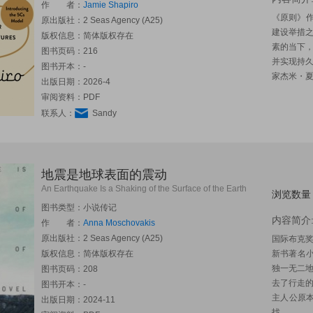
作 者：
Jamie Shapiro
《原则》作
原出版社：
2 Seas Agency (A25)
建设举措之
版权信息：简体版权存在
素的当下
图书页码：216
并实现持
图书开本：-
家杰米・夏皮
出版日期：2026-4
审阅资料：PDF
联系人：
Sandy
地震是地球表面的震动
An Earthquake Is a Shaking of the Surface of the Earth
浏览数量：
图书类型：小说传记
内容简介
作 者：
Anna Moschovakis
原出版社：
2 Seas Agency (A25)
国际布克
版权信息：简体版权存在
新书著名
独一无二
图书页码：208
去了行走
图书开本：-
主人公原
出版日期：2024-11
找...