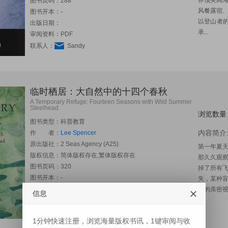
界顶尖高
图书页码：288
风餐露宿
图书开本：-
以登山者
出版日期：
承...
审阅资料：PDF
联系人：
Sandy
临时栖居：大自然中的十四个春秋
A Temporary Refuge: Fourteen Seasons with Wild Summer
Steelhead
浏览数量
图书类型：科普教育
内容简介
作 者：
Lee Spencer
原出版社：
2 Seas Agency (A25)
第一年夏
版权信息：简体版权存在,繁体版权存在
那久久观
图书页码：320
掉了所有
图书开本：-
失，某种盲
出版日期：2017-06
有的亲密视
信息
审阅资料：PDF
联系人：
Sandy
1分钟快速注册，浏览海量版权书讯，1键审阅与收