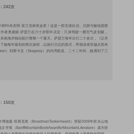
：242次
:
3年IBPA本杰明·富兰克林奖金奖！这是一部充满自信、沉静与敏锐观察
。作者奥黛丽·萨瑟兰在六十岁那年决定：只身驾驶一艘充气皮划艇，
加东南海岸独自航行整整一个夏天。萨瑟兰每年出行二十多次，《泛舟
录了她每年最初的两次旅程，以旅行日志的形式，带领读者穿越从凯奇
chikan）到斯卡圭（Skagway）的内湾航道。二十二年间，她遇到了三
：150次
:
年博德曼·塔斯克奖（BroadmanTaskerAward）荣获2009年班夫山地
奖（BanffMountainBookAwardforMountainLiterature）成为世