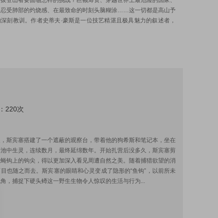
海拔登山者要面临怎样的挑战？巨额筹资、穿越世界上最危险的国家、
、忍受肺部的灼烧感、在最致命的时刻头脑糊涂……这一切都是高山予
的深刻教训。作者史蒂夫·豪斯是一位技艺精湛且极具魅力的叙述者，
：220次
:
天，斯宾塞搭建了一个遮蔽的观察台，带着他的狗希斯和笔记本，坐在
察池中生灵，连续数月，最终延绵数年。开始扎营后没多久，斯宾塞剪
飞蝇钩上的钩尖，得以更加深入看见周遭自然之美。随着捕猎欲望的消
目也随之而去。斯宾塞的眼睛和心灵变成了隐形的“鱼钩”，以前所未
角，捕捉下硬头鳟这一野生生物令人惊叹的生活与行为...