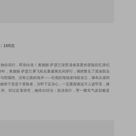
：168次
:
，独自前行，即刻出发！奥黛丽·萨瑟兰深受读者喜爱的冒险回忆录纪
58年，奥黛丽·萨瑟兰乘飞机在夏威夷岛间穿行，偶然瞥见了莫洛凯岛
片与世隔绝、没有公路的海岸——壮观的海蚀崖绵延耸立，瀑布从崖间
。她骨子里是个冒险者，当即下定决心，一定要探索这片人迹罕至，难
海岸。经过反复研究，她得出结论：游泳前行，带一艘充气皮划艇是