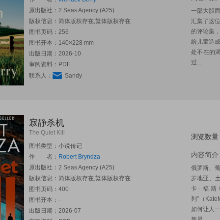
原出版社：
2 Seas Agency (A25)
一部大胆
版权信息：简体版权存在,繁体版权存在
汇集了这
的评论集
图书页码：256
给儿童造
图书开本：140×228 mm
处不在的
出版日期：2026-10
过...
审阅资料：PDF
联系人：
Sandy
寂静杀机
The Quiet Kill
浏览数量
图书类型：小说传记
内容简介
作 者：
Robert Bryndza
原出版社：
2 Seas Agency (A25)
俄罗斯、
版权信息：简体版权存在,繁体版权存在
罗地亚、
卡·福斯特
图书页码：400
列”（Kat
图书开本：-
如何让人一
出版日期：2026-07
新星。...