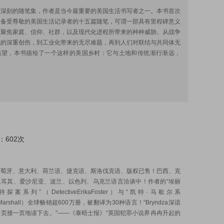
而深刻的随笔集，作者是当今最重要的美国生活书写者之一。本书首次
位备受尊敬的美国生活记录者的十五篇随笔，可谓一部具有里程碑意义
，聚焦家庭、信仰、社群，以及现代化进程所带来的种种威胁。从战争
成的深重创伤，到工业化带来的无尽难题，再到人们对联结与共同体无
渴望，本书描绘了一个这样的美国乡村：它与土地和传统渐行渐远，
：602次
:
葡萄牙、意大利、荷兰语、捷克语、斯洛伐克语、版权已售！巴西、克
土耳其、爱沙尼亚、波兰、以色列、乌克兰语言洽谈中！作者的“埃丽
探案系列”（DetectiveErikaFoster）与“凯特·马歇尔系
eMarshall）全球畅销超600万册，被翻译为30种语言！“Bryndza深谙
页接一页地读下去。”——《泰晤士报》“英国犯罪小说界冉冉升起的