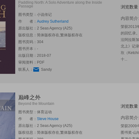
Paddling North: A Solo Adventure along the Inside
Passage
浏览数量
图书类型：小说传记
内容简介
作 者：
Audrey Sutherland
荣获201
原出版社：
2 Seas Agency (A25)
的回忆录
版权信息：简体版权存在,繁体版权存在
沿阿拉斯
图书页码：304
北上》记
图书开本：-
坎（Ket
出版日期：2018-07
十...
审阅资料：PDF
联系人：
Sandy
巅峰之外
Beyond the Mountain
浏览数量
图书类型：体育运动
内容简介
作 者：
Steve House
原出版社：
2 Seas Agency (A25)
荣获2009
版权信息：简体版权存在,繁体版权存在
图书奖-山地文学