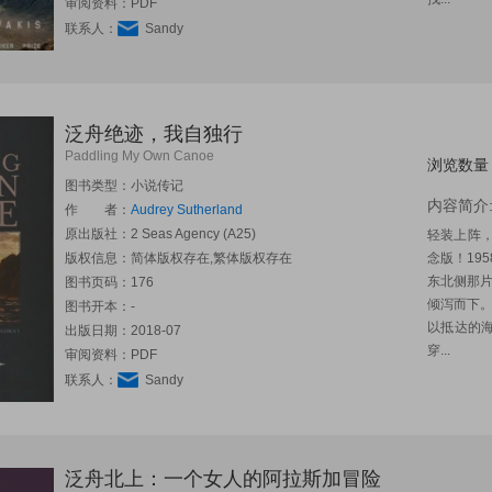
审阅资料：PDF
联系人：
Sandy
泛舟绝迹，我自独行
Paddling My Own Canoe
浏览数量
图书类型：小说传记
内容简介
作 者：
Audrey Sutherland
原出版社：
2 Seas Agency (A25)
轻装上阵
版权信息：简体版权存在,繁体版权存在
念版！19
东北侧那
图书页码：176
倾泻而下
图书开本：-
以抵达的
出版日期：2018-07
穿...
审阅资料：PDF
联系人：
Sandy
泛舟北上：一个女人的阿拉斯加冒险