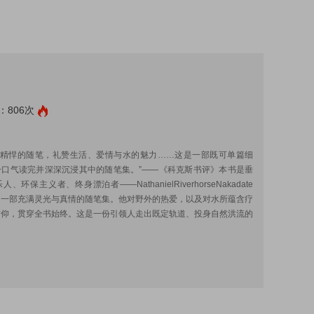
：806次
:
短小精悍的随笔，礼赞生活、爱情与水的魅力……这是一部既可单篇细
一口气读完并深深沉浸其中的随笔集。”——《科克斯书评》本书是垂
、环保主义者、终身漂泊者——NathanielRiverhorseNakadate
的一部充满灵光与真情的随笔集。他对野外的热爱，以及对水所蕴含疗
信仰，贯穿全书始终。这是一份引领人走出既定轨道、投身自然洪流的