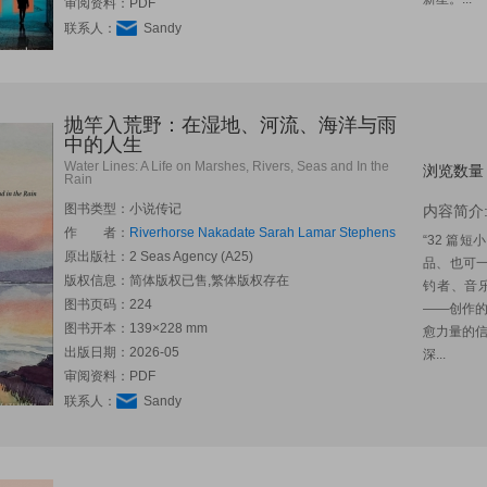
审阅资料：PDF
联系人：
Sandy
抛竿入荒野：在湿地、河流、海洋与雨
中的人生
Water Lines: A Life on Marshes, Rivers, Seas and In the
浏览数量
Rain
图书类型：小说传记
内容简介
作 者：
Riverhorse Nakadate
Sarah Lamar Stephens
“32 篇
原出版社：
2 Seas Agency (A25)
品、也可
版权信息：简体版权已售,繁体版权存在
钓者、音乐人
图书页码：224
——创作
图书开本：139×228 mm
愈力量的
出版日期：2026-05
深...
审阅资料：PDF
联系人：
Sandy