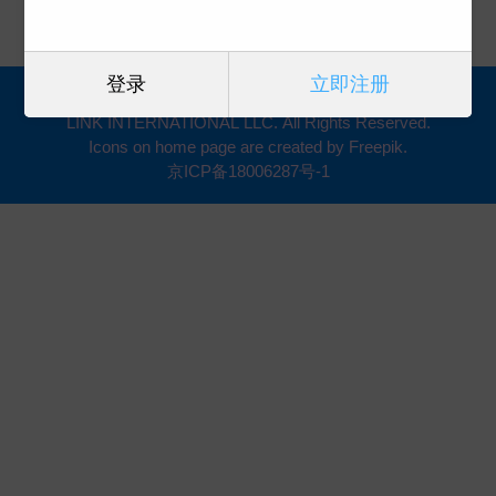
登录
立即注册
Copyright (2005-2023) 凯琳国际文化版权代理 CA-
LINK INTERNATIONAL LLC. All Rights Reserved.
Icons on home page are created by Freepik.
京ICP备18006287号-1