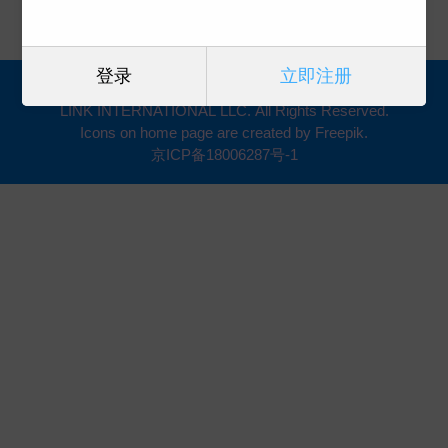
登录
立即注册
Copyright (2005-2023) 凯琳国际文化版权代理 CA-
LINK INTERNATIONAL LLC. All Rights Reserved.
Icons on home page are created by Freepik.
京ICP备18006287号-1