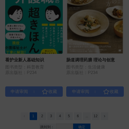
看护业新人基础知识
肠道调理药膳 理论与创意
图书类型：科普教育
图书类型：生活健康
原出版社：P234
原出版社：P234
|
|
1
2
3
4
5
6
...
12
跳转到：
确定