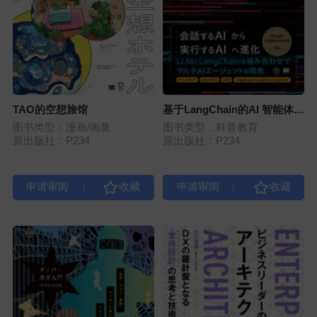
TAO的空想旅馆
基于LangChain的AI 智能体开
发实战
图书类型：漫画/画集
图书类型：科普教育
原出版社：P234
原出版社：P234
|
|