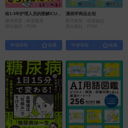
给1-3年护理人员的图解ICU看
漫画学商品企划
护
图书类型：科普教育
图书类型：经管励志
原出版社：P234
原出版社：P234
|
|