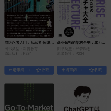
网络忍者入门：从忍者·间谍·
商业领袖的架构全书：成为数
军队·黑客学全栈黑客术
字时代指南针的整体设计思维
图书类型：科普教育
图书类型：经管励志
与方法
原出版社：P234
原出版社：P234
|
|