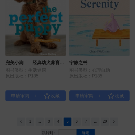
完美小狗——经典幼犬养育指
宁静之书
南（2024修订版）
图书类型：生活健康
图书类型：心理自助
原出版社：P185
原出版社：P185
|
|
1
...
3
4
5
6
7
...
20
跳转到：
确定