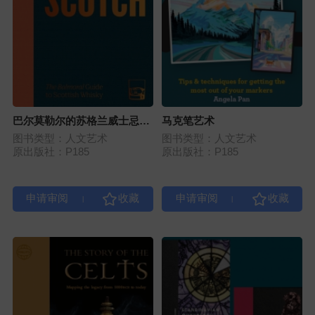
巴尔莫勒尔的苏格兰威士忌指
马克笔艺术
南
图书类型：人文艺术
图书类型：人文艺术
原出版社：P185
原出版社：P185
|
|