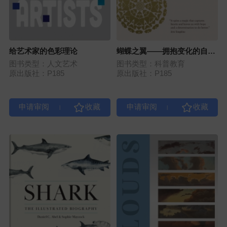
给艺术家的色彩理论
蝴蝶之翼——拥抱变化的自然
启示
图书类型：人文艺术
图书类型：科普教育
原出版社：P185
原出版社：P185
|
|