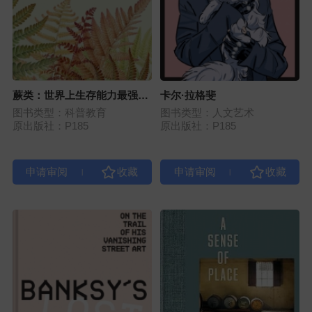
蕨类：世界上生存能力最强的
卡尔·拉格斐
植物
图书类型：科普教育
图书类型：人文艺术
原出版社：P185
原出版社：P185
|
|