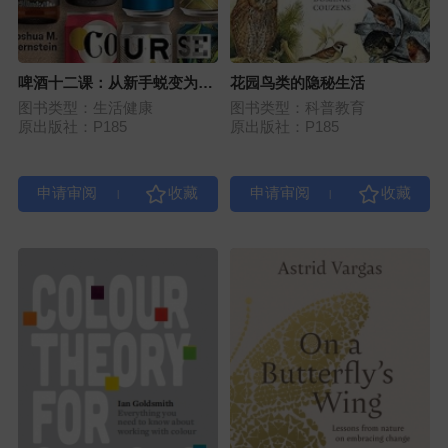
啤酒十二课：从新手蜕变为大
花园鸟类的隐秘生活
师
图书类型：生活健康
图书类型：科普教育
原出版社：P185
原出版社：P185
|
|