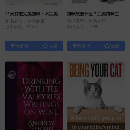
21天打造完美猫咪：不完美宠
猫咪想要什么？完美猫咪主人
物的友好训练营
必备的7项关键技能
图书类型：生活健康
图书类型：生活健康
原出版社：P185
原出版社：P185
|
|