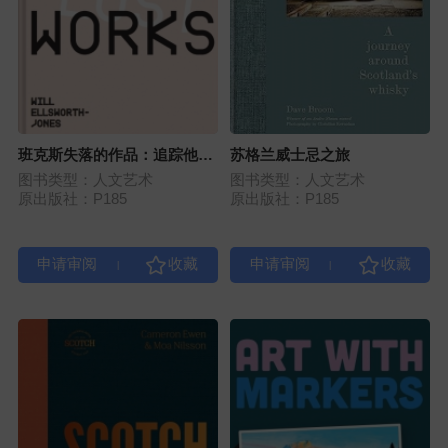
班克斯失落的作品：追踪他消
苏格兰威士忌之旅
失的街头艺术
图书类型：人文艺术
图书类型：人文艺术
原出版社：P185
原出版社：P185
|
|