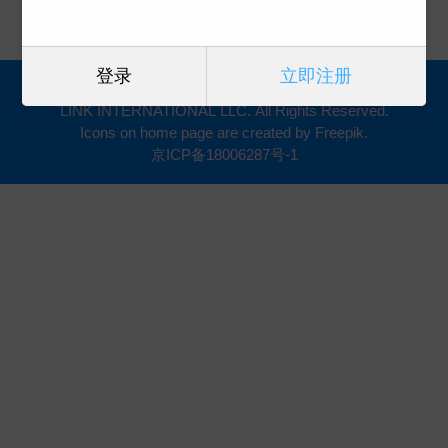
登录
立即注册
Copyright (2005-2023) 凯琳国际文化版权代理 CA-
LINK INTERNATIONAL LLC. All Rights Reserved.
Icons on home page are created by Freepik.
京ICP备18006287号-1