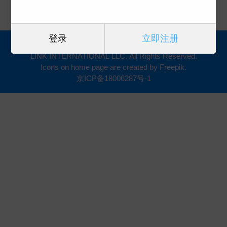
登录
立即注册
Copyright (2005-2023) 凯琳国际文化版权代理 CA-
LINK INTERNATIONAL LLC. All Rights Reserved.
Icons on home page are created by Freepik.
京ICP备18006287号-1