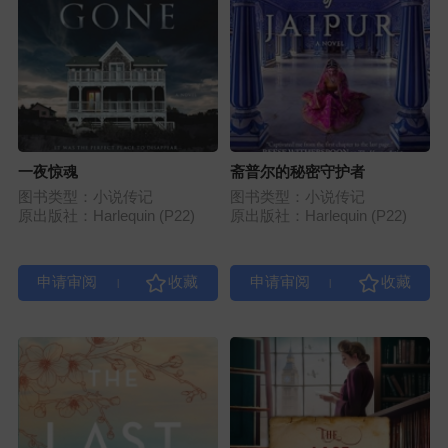
一夜惊魂
斋普尔的秘密守护者
图书类型：小说传记
图书类型：小说传记
原出版社：Harlequin (P22)
原出版社：Harlequin (P22)
|
|