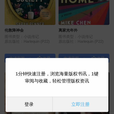
伦敦降神会
离家光年外
图书类型：小说传记
图书类型：小说传记
原出版社：Harlequin (P22)
原出版社：Harlequin (P22)
|
|
1分钟快速注册，浏览海量版权书讯，1键
审阅与收藏，轻松管理版权资讯
登录
立即注册