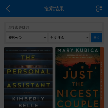
搜索结果
查找