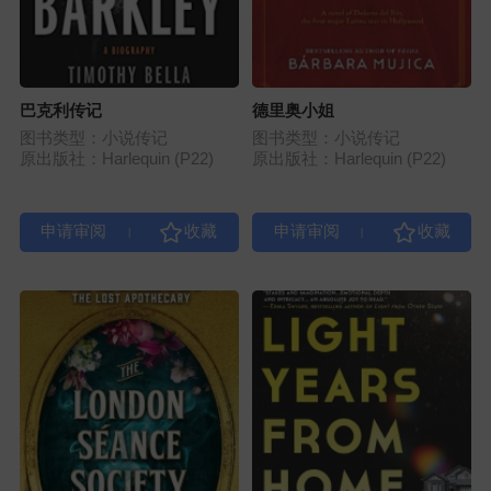
巴克利传记
德里奥小姐
图书类型：小说传记
图书类型：小说传记
原出版社：Harlequin (P22)
原出版社：Harlequin (P22)
|
|