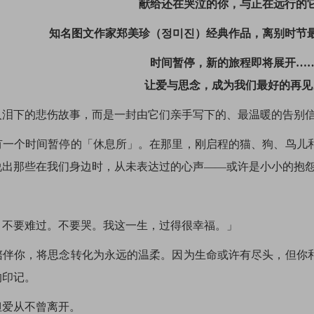
献给还在哭泣的你，与正在远行的
知名图文作家郑美珍（정미진）经典作品，离别时节
时间暂停，新的旅程即将展开…
让爱与思念，成为我们最好的再见
下的悲伤故事，而是一封由它们亲手写下的、最温暖的告别
个时间暂停的「休息所」。在那里，刚启程的猫、狗、鸟儿和
说出那些在我们身边时，从未表达过的心声——或许是小小的抱
：
要难过。不要哭。我这一生，过得很幸福。」
你，将思念转化为永远的温柔。因为生命或许有尽头，但你和
的印记。
爱从不曾离开。