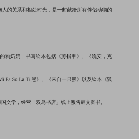
人的关系和相处时光，是一封献给所有伴侣动物的
5岁的狗奶奶，书写绘本包括《剪指甲》、《晚安，克
Fa-So-La-Ti-熊》、《来自一只熊》以及绘本《狐
享韩国文学，经营「双岛书店」线上贩售韩文图书。