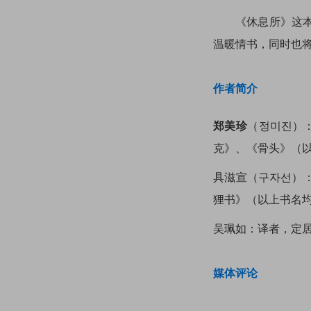
《休息所》这本精
温暖情书，同时也
作者简介
郑美珍
（정미진）
克》、《骨头》（
具滋宣（구자선）
狸书》（以上书名
吴珮如：译者，
定
媒体评论