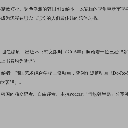
致短小、调色淡雅的韩国图文绘本，以宠物的视角重新审视与
将成为沉浸在思念与悲伤的人们最体贴的陪伴之书。
：
担任编剧，出版本书韩文版时（2016年）照顾着一位已经1
以上书名均为暂译）。
：绘者，
韩国艺术综合学校主修动画，曾创作短篇动画《Do-Re-Mi-
均为暂译）。
居韩国的独立记者、自由译者。主持Podcast「情热韩半岛」分