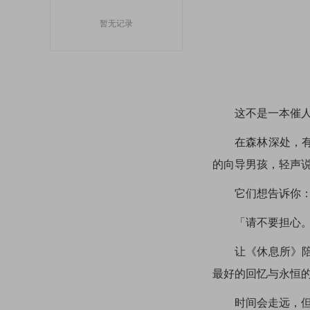
暂无记录
这不是一本催人泪
在森林深处，有一
的向导男孩，轻声
它们想告诉你
「请不要担心。不
让《休息所》陪伴
最好的回忆与永恒
时间会走远，但