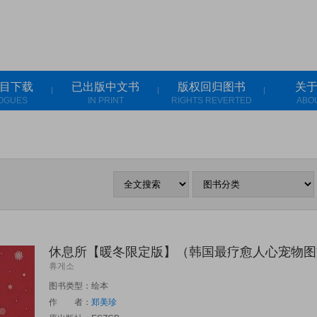
目下载
已出版中文书
版权回归图书
关
OGUES
IN PRINT
RIGHTS REVERTED
ABO
休息所【暖冬限定版】（韩国最疗愈人心宠物图
휴게소
图书类型：绘本
作 者：
郑美珍