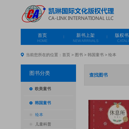
首页
新书上架
版权书
HOME
NEW ARRIVALS
CATAL
当前您所在的位置：
首页
>
图书
>
韩国童书
>
绘本
图书分类
查找图书
欧美童书
韩国童书
绘本
儿童科普