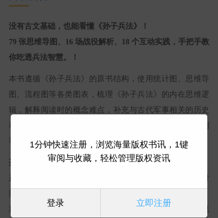
没有古文基础，也能看懂《孙子兵法》！
79 张思维导图、16 场战役解析、18 个互动实践，手把手教
你吃透兵法智慧。！
本书遵循《孙子兵法》的原书结构，使用统计图、思维导
图、流程图等各类图表，梳理《孙子兵法》的内在思维逻
辑，解释阅读时的概念难点，补充与古代军事相关的历史
和文化知识，比如中国古代军制、兵器、粮草、战术案例
等。
1分钟快速注册，浏览海量版权书讯，1键
审阅与收藏，轻松管理版权资讯
亮点：
正文形式为左文右图，思维导图与古籍原文、白话译文对
照，每幅图传递一个知识点，如战争对国家存亡的影响、
登录
立即注册
攻与守、正兵与奇兵、地形与行军的关系等。将古人的思