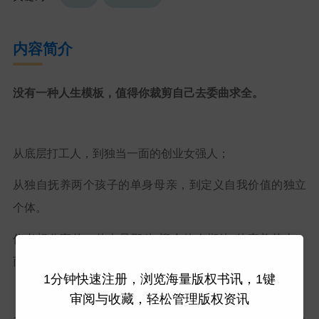
内容简介
没有一种人生模板，值得你裁剪自己去委曲求全。
从底层打工人，到独当一面的创业女强人；
从独自抚养两个孩子的单身母亲，到定义自我价值的独立
个体。
作者想分享的，从未是那种“迎合他人期待”的完美范本，
而是
如何亲手打碎秩序，活出不可替代的自己。
1分钟快速注册，浏览海量版权书讯，1键
审阅与收藏，轻松管理版权资讯