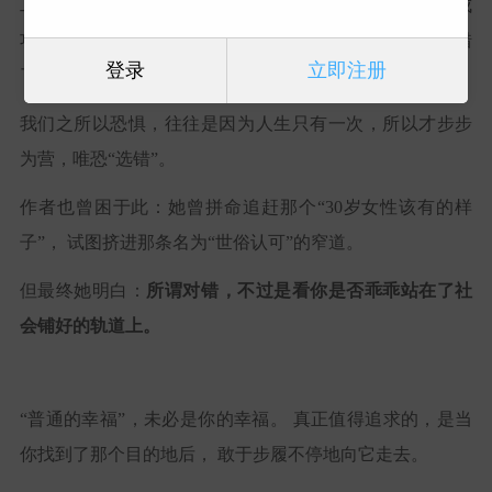
工作、爱情、育儿、社交……当无数种声音在耳边定义“成
功”时， 那些让你反复犹豫、深夜自省的瞬间，绝非你走错
登录
立即注册
了路， 而是你在试图
长出自己的骨骼。
我们之所以恐惧，往往是因为人生只有一次，所以才步步
为营，唯恐“选错”。
作者也曾困于此：她曾拼命追赶那个“30岁女性该有的样
子”， 试图挤进那条名为“世俗认可”的窄道。
但最终她明白：
所谓对错，不过是看你是否乖乖站在了社
会铺好的轨道上。
“普通的幸福”，未必是你的幸福。 真正值得追求的，是当
你找到了那个目的地后， 敢于步履不停地向它走去。