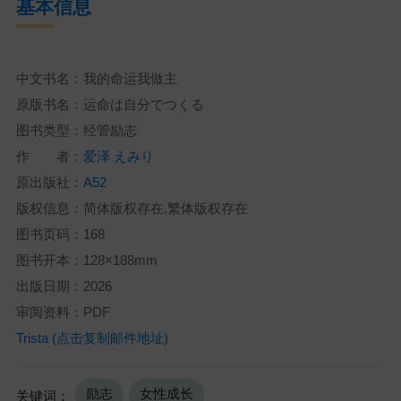
基本信息
中文书名：我的命运我做主
原版书名：运命は自分でつくる
图书类型：经管励志
作 者：
爱泽 えみり
原出版社：
A52
版权信息：简体版权存在,繁体版权存在
图书页码：168
图书开本：128×188mm
出版日期：2026
审阅资料：PDF
Trista (点击复制邮件地址)
励志
女性成长
关键词：