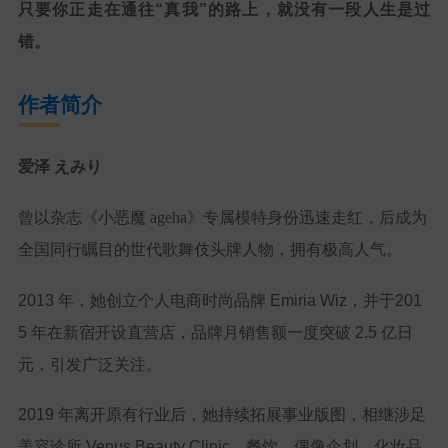
只要你正走在通往“真我”的路上，就没有一段人生是过
错。
作者简介
爱泽 えみり
曾以杂志《小恶魔 ageha》专属模特身份迅速走红，后成为
全国同行瞩目的世代歌舞伎头牌人物，拥有极高人气。
2013 年，她创立个人电商时尚品牌
Emiria Wiz
，并于201
5 年在新宿开设直营店，品牌月销售额一度突破
2.5 亿日
元
，引发广泛关注。
2019 年离开原有行业后，她持续拓展事业版图，相继涉足
美容诊所
Venus Beauty Clinic
、餐饮、偶像企划、化妆品