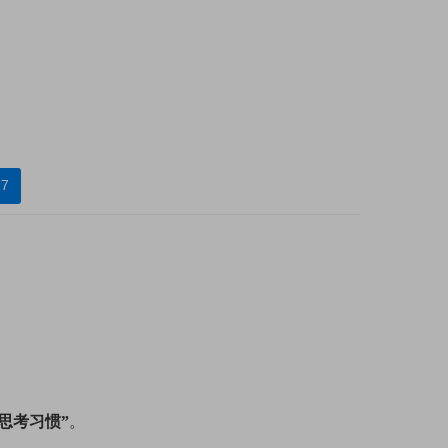
7
思考习惯”
。