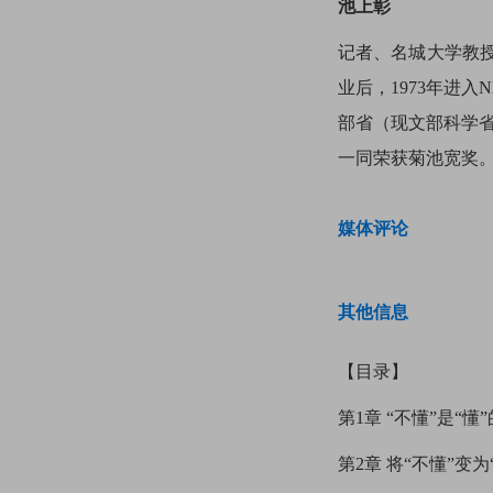
池上彰
记者、名城大学教授
业后，1973年进
部省（现文部科学省
一同荣获菊池宽奖。
媒体评论
其他信息
【目录】
第1章 “不懂”是“懂
第2章 将“不懂”变