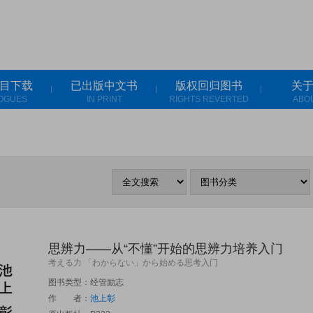
目下载
已出版中文书
版权回归图书
关
OGUES
IN PRINT
RIGHTS REVERTED
ABO
思辨力——从“不懂”开始的思辨力培养入门
考える力 「わからない」から始める思考入门
图书类型：经管励志
作 者：
池上彰