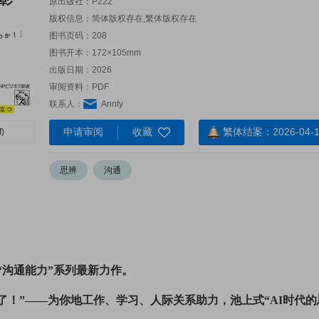
原出版社：
P222
版权信息：简体版权存在,繁体版权存在
图书页码：208
图书开本：172×105mm
出版日期：2026
审阅资料：PDF
联系人：
Annty
申请审阅
收藏
繁体结案：2026-04-1
)
思辨
沟通
！“沟通能力”系列最新力作。
了！”——为你地工作、学习、人际关系助力，池上式“AI时代的