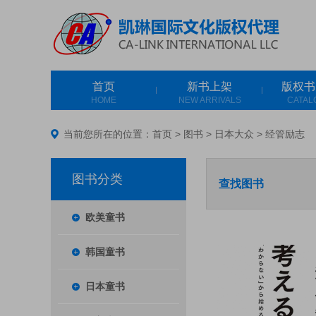
首页
新书上架
版权书
HOME
NEW ARRIVALS
CATAL
当前您所在的位置：
首页
>
图书
>
日本大众
>
经管励志
图书分类
查找图书
欧美童书
韩国童书
日本童书