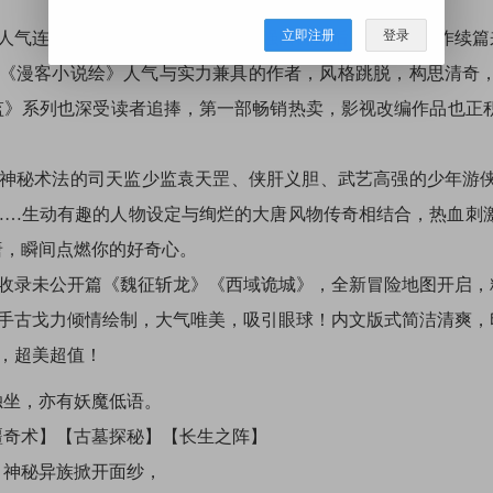
立即注册
登录
超人气连载，继《半面妆》系列的超强口碑之后又一爆款力作续篇
—《漫客小说绘》人气与实力兼具的作者，风格跳脱，构思清奇
监》系列也深受读者追捧，第一部畅销热卖，影视改编作品也正
有神秘术法的司天监少监袁天罡、侠肝义胆、武艺高强的少年游
……生动有趣的人物设定与绚烂的大唐风物传奇相结合，热血刺
唐，瞬间点燃你的好奇心。
，收录未公开篇《魏征斩龙》《西域诡城》，全新冒险地图开启，
画手古戈力倾情绘制，大气唯美，吸引眼球！内文版式简洁清爽，
，超美超值！
独坐，亦有妖魔低语。
疆奇术】【古墓探秘】【长生之阵】
，神秘异族掀开面纱，