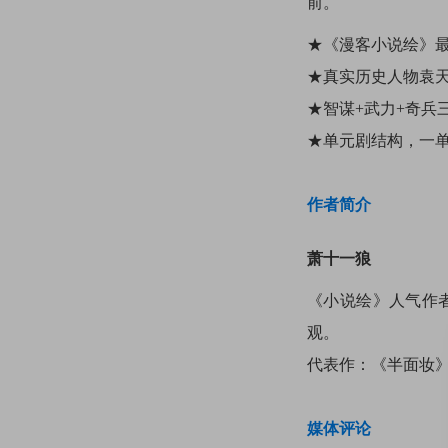
前。
★《漫客小说绘》最
★真实历史人物袁
★智谋+武力+奇兵
★单元剧结构，一
作者简介
萧十一狼
《小说绘》人气作
观。
代表作：《半面妆
媒体评论