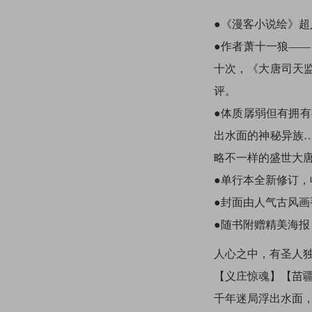
●《漫客小说绘》
●作者萧十一狼—
十次，《大唐司天
评。
●体质孱弱但有拥
出水面的神秘异族
略不一样的盛世大
●单行本全新修订
●封面由人气古风
●随书附赠精美海报
人心之中，有圣人
【义庄惊魂】【苗
千年迷局浮出水面