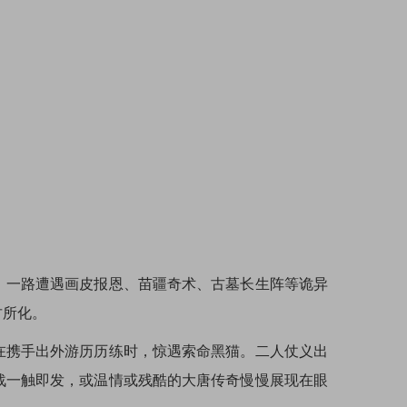
，一路遭遇画皮报恩、苗疆奇术、古墓长生阵等诡异
甘所化。
在携手出外游历历练时，惊遇索命黑猫。二人仗义出
战一触即发，或温情或残酷的大唐传奇慢慢展现在眼