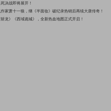
生死决战即将展开！
气作家萧十一狼，继《半面妆》破纪录热销后再续大唐传奇！
征斩龙》《西域诡城》，全新热血地图正式开启！