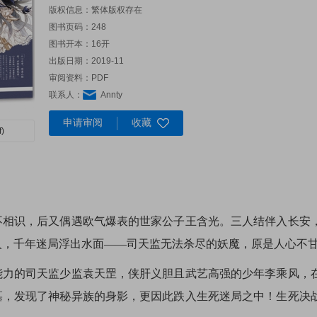
版权信息：繁体版权存在
图书页码：248
图书开本：16开
出版日期：2019-11
审阅资料：PDF
联系人：
Annty
申请审阅
收藏
)
不相识，后又偶遇欧气爆表的世家公子王含光。三人结伴入长安
入，千年迷局浮出水面——司天监无法杀尽的妖魔，原是人心不
能力的司天监少监袁天罡，侠肝义胆且武艺高强的少年李乘风，
墓，发现了神秘异族的身影，更因此跌入生死迷局之中！生死决