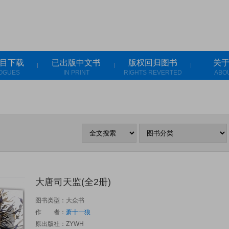
目下载
已出版中文书
版权回归图书
关
OGUES
IN PRINT
RIGHTS REVERTED
ABO
大唐司天监(全2册)
图书类型：大众书
作 者：
萧十一狼
原出版社：
ZYWH