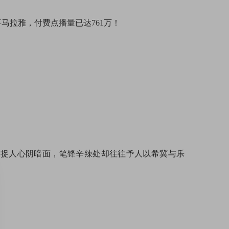
马拉雅，付费点播量已达761万！
捕捉人心阴暗面，笔锋辛辣处却往往予人以希冀与乐