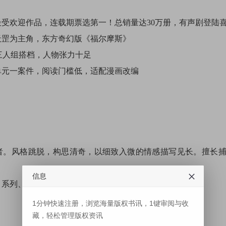
受欢迎作品，连载期票选第一！总销量达30万册，有声剧登陆喜
天罡为主角，东方奇幻版《福尔摩斯》
三人组搭档，人物张力十足
单元一案件，阅读门槛低，适配漫画改编
者。风格跳脱，构思清奇，以细致入微的情感描写见长。擅长
信息
》系列、《大唐司天监》系列、短篇集《织梦者》等。
1分钟快速注册，浏览海量版权书讯，1键审阅与收
藏，轻松管理版权资讯