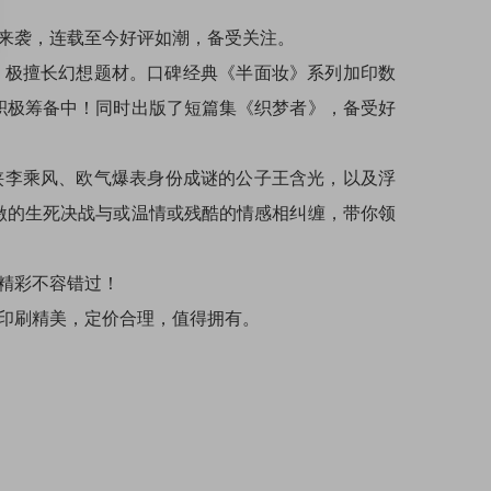
来袭，连载至今好评如潮，备受关注。
，极擅长幻想题材。口碑经典《半面妆》系列加印数
积极筹备中！同时出版了短篇集《织梦者》，备受好
侠李乘风、欧气爆表身份成谜的公子王含光，以及浮
激的生死决战与或温情或残酷的情感相纠缠，带你领
精彩不容错过！
印刷精美，定价合理，值得拥有。