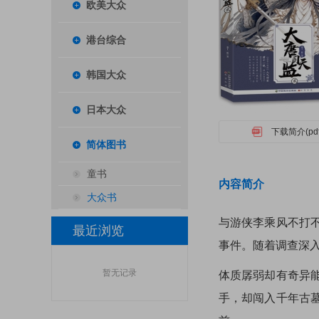
欧美大众
港台综合
韩国大众
日本大众
下载简介(pdf
简体图书
童书
内容简介
大众书
与游侠李乘风不打
最近浏览
事件。随着调查深
暂无记录
体质孱弱却有奇异
手，却闯入千年古