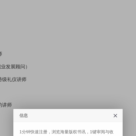
师
（职业发展顾问）
特级礼仪讲师
约讲师
信息
1分钟快速注册，浏览海量版权书讯，1键审阅与收