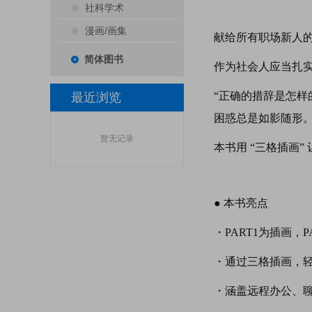
社科学术
漫画/画集
献给所有职场新人的
简体图书
作为社会人应当扎实
“
正确的措辞是怎样
最近浏览
困惑总是如影随形
暂无记录
本书用 “三格插画
●
本书亮点
・
PART1
为插画，
P
・
通过三格插画，
・
涵盖远程办公、