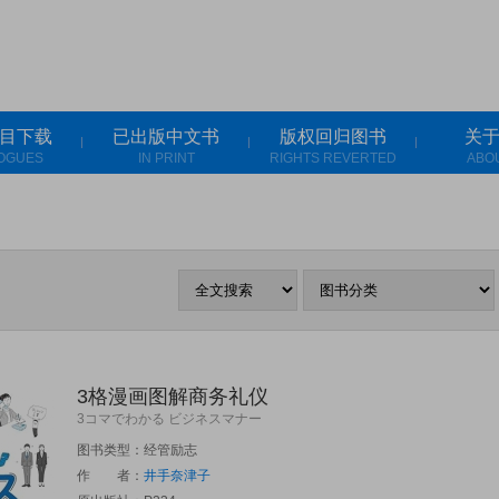
目下载
已出版中文书
版权回归图书
关
OGUES
IN PRINT
RIGHTS REVERTED
ABO
3格漫画图解商务礼仪
3コマでわかる ビジネスマナー
图书类型：经管励志
作 者：
井手奈津子