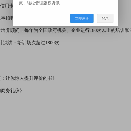
藏，轻松管理版权资讯
C信用卡公司
从事招聘、人才培养
立即注册
登录
培养顾问，每年为全国政府机关、企业进行180次以上的培训和
累计演讲・培训场次超过1800次
仪：让你惊人提升评价的书》
的商务礼仪》