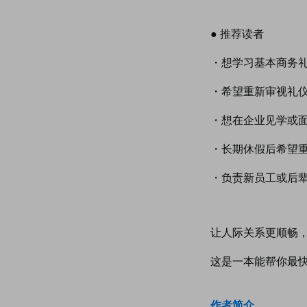
● 推荐读者
・
想学习基本商务
・
希望重新审视礼
・
想在企业见学或
・
长期休假后希望
・
负责新员工或后
让人际关系更顺畅
这是一本能帮你最
作者简介