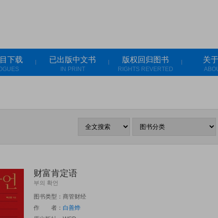
目下载
已出版中文书
版权回归图书
关
OGUES
IN PRINT
RIGHTS REVERTED
ABO
财富肯定语
부의 확언
图书类型：商管财经
作 者：
白善烨