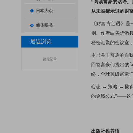
“阅读富豪的话语。
日本大众
从未被揭示过的财富
《财富肯定语》是
简体图书
则。作者白善烨教
最近浏览
秘密汇聚的会议室，
本书并非普通的自我
暂无记录
回答富豪们提出的
终，全球顶级富豪
心态 → 策略 → 
的金钱公式”——这
出版社推荐语