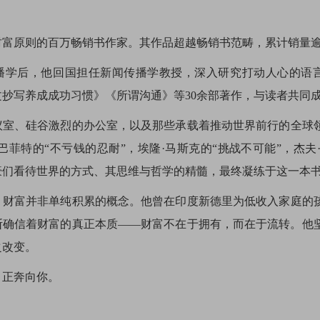
富原则的百万畅销书作家。其作品超越畅销书范畴，累计销量逾
播学后，他回国担任新闻传播学教授，深入研究打动人心的语言
文抄写养成成功习惯》《所谓沟通》等30余部著作，与读者共同
议室、硅谷激烈的办公室，以及那些承载着推动世界前行的全球
巴菲特的“不亏钱的忍耐”，埃隆·马斯克的“挑战不可能”，杰夫
豪们看待世界的方式、其思维与哲学的精髓，最终凝练于这一本
，财富并非单纯积累的概念。他曾在印度新德里为低收入家庭的
断确信着财富的真正本质——财富不在于拥有，而在于流转。他
之改变。
，正奔向你。