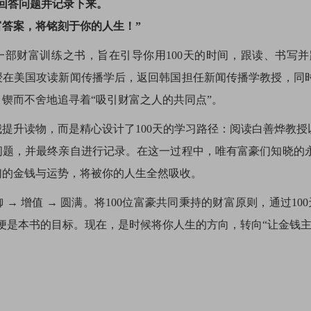
回答问题并记录下来。
答案，将铭刻于你的人生！”
一部财富训练之书，旨在引导你用100天的时间，跟读、书写
授在美国攻读新闻传播学后，返回韩国担任新闻传播学教授，同
锲而不舍地追寻着“吸引财富之人的共同点”。
提升读物，而是精心设计了100天的学习路径：阅读白善烨教授
问题，并最终亲自进行记录。在这一过程中，唯有富豪们知晓的
们的金钱与运势，将被你的人生全然吸收。
防御 → 增值 → 圆满。将100位富豪共同秉持的财富原则，通过
便是本书的目标。现在，是时候将你人生的方向，转向“让金钱主