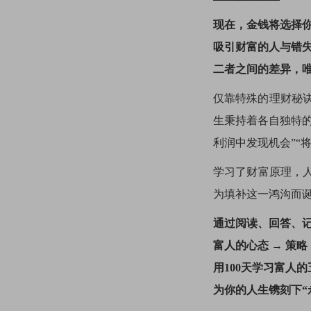
现在，金钱将选择
吸引财富的人与错
二者之间的差异，
仅靠特殊的理财秘诀
生秉持着各自独特的
利润中发现机会”“
学习了财富原理，
为填补这一鸿沟而
通过阅读、回答、
富人的心态 → 策略 
用100天学习富人
为你的人生镌刻下“