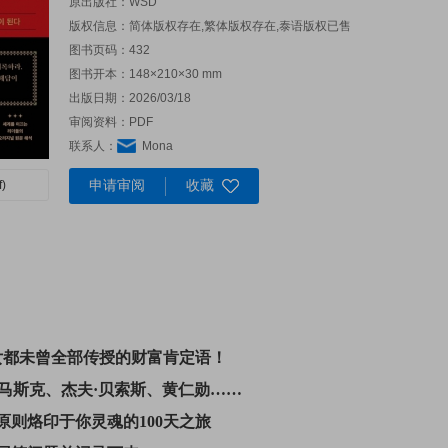
原出版社：
WSD
版权信息：简体版权存在,繁体版权存在,泰语版权已售
图书页码：432
图书开本：148×210×30 mm
出版日期：2026/03/18
审阅资料：PDF
联系人：
Mona
申请审阅
收藏
)
女都未曾全部传授的财富肯定语！
·马斯克、杰夫·贝索斯、黄仁勋……
原则烙印于你灵魂的100天之旅