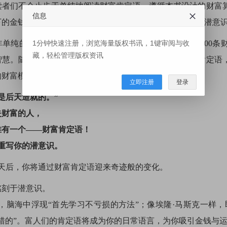
读者们不会止步于单纯地阅读财富肯定语。遵循本书设计的财富
信息
下的金钱、事业、时间和人际关系之中。不久之后，读者的潜意
1分钟快速注册，浏览海量版权书讯，1键审阅与收
非单纯的名言集，而是一本实战型的金钱训练之书。通过100条
藏，轻松管理版权资讯
智慧。随后，通过回答富人们提出的两个问题、亲手抄写肯定语
的财富模式，你的潜意识将被重构为富人们的成功公式。
立即注册
登录
是后天造就的。”
失财富的人，
唯有一个——财富肯定语！
将重写你的潜意识。
0天后，你将通过财富肯定语迎来奇迹般的变化。
铭刻于潜意识。
，脑海中浮现“首先学习不亏损的方法”；像埃隆·马斯克一样，
错的”。富人们的肯定语将成为你的日常语言，为你吸引金钱与