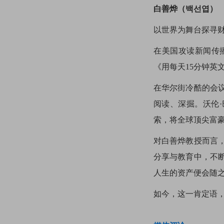
白善烨（백선엽）
以世界为舞台探寻财
在美国攻读新闻传
《用每天15分钟英
在华尔街冷酷的会
阅读、深掘。沃伦·
索，将全球顶尖富
对白善烨教授而言
分享与教育中，不
人生的资产便会随
如今，这一肯定语