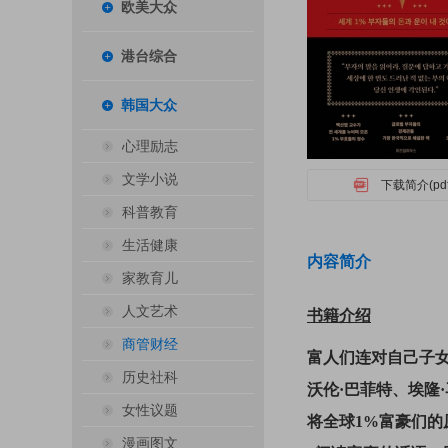
欧美大众
港台综合
韩国大众
心理励志
文学小说
下载简介(pdf
科普教育
生活健康
内容简介
家教育儿
人文艺术
书籍介绍
商管财经
富人们连对自己子
历史社科
沃伦·巴菲特、埃隆
女性议题
将全球1%富豪们的
漫画图文