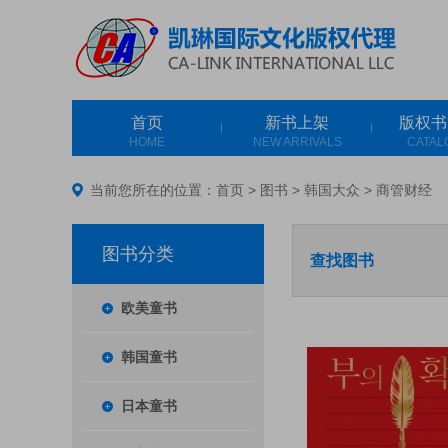
首页
新书上架
版权书
HOME
NEW ARRIVALS
CATAL
当前您所在的位置：
首页
>
图书
>
韩国大众
>
商管财经
图书分类
查找图书
欧美童书
韩国童书
日本童书