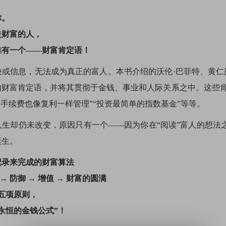
你。
失财富的人，
唯有一个——财富肯定语！
或信息，无法成为真正的富人。本书介绍的沃伦·巴菲特、黄仁
财富肯定语，并将其贯彻于金钱、事业和人际关系之中。这些肯
将手续费也像复利一样管理”“投资最简单的指数基金”等等。
人生却仍未改变，原因只有一个——因为你在“阅读”富人的想法
诞生。
记录来完成的财富算法
→ 防御 → 增值 → 财富的圆满
的五项原则，
永恒的金钱公式”！