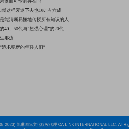
是局促而可怜的存在吗
不如就这样衰退下去也OK”占六成
司是能清晰易懂地传授所有知识的人
的40、50代与“超强心理”的20代
女生那边
现“追求稳定的年轻人们”
2005-2023) 凯琳国际文化版权代理 CA-LINK INTERNATIONAL LLC. All Righ