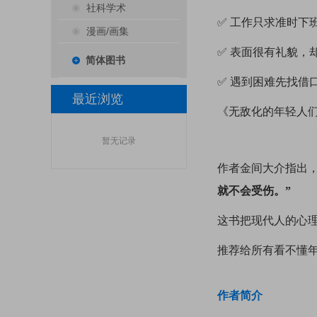
社科学术
✅ 工作只求准时下
漫画/画集
✅ 表面很有礼貌，
简体图书
✅ 遇到困难先找借
最近浏览
《无敌化的年轻人
暂无记录
作者金间大介指出，
就不会受伤。”
这书把现代人的心
推荐给所有看不懂年
作者简介