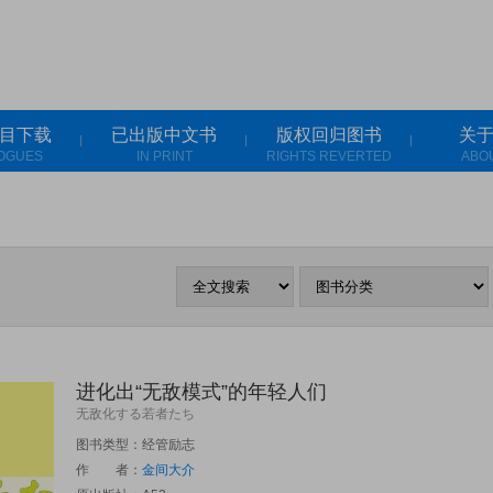
目下载
已出版中文书
版权回归图书
关
OGUES
IN PRINT
RIGHTS REVERTED
ABO
进化出“无敌模式”的年轻人们
无敌化する若者たち
图书类型：经管励志
作 者：
金间大介