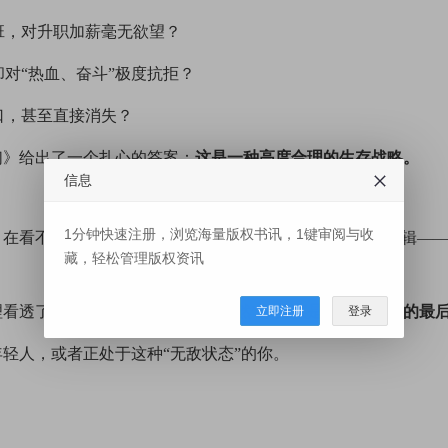
班，对升职加薪毫无欲望？
却对“热血、奋斗”极度抗拒？
口，甚至直接消失？
们》给出了一个扎心的答案：
这是一种高度合理的生存战略。
信息
1分钟快速注册，浏览海量版权书讯，1键审阅与收
在看不见未来的社会，年轻人选择了一种“不战而胜”的逻辑—
藏，轻松管理版权资讯
理看透了：
那种看似无欲无求的“淡然”，其实是保护自尊心的最
立即注册
登录
轻人，或者正处于这种“无敌状态”的你。