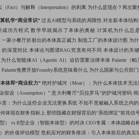
Fact）与解释（Interpretation）的剥离 为什么是现在？再次
计算机学“商业常识”
过去AI模型与系统的局限性 对全新本体结构
成功方程式 数学早就揭示了本体的奥秘 计算机为什么总是“听
推演 一家小餐厅折射出的本体真正威力 制造工厂的本体设计图 为
量RAG 的深度对比 本体论与图谱RAG究竟有何不同 本体设计
为什么智能体AI（Agentic AI）迫切需要法律本体 Palan
Palantir免费开放Foundry系统意味着什么 为什么国家与公共
：本体即“商业权力”
绝对护城河（Moat）：为什么本体技术无法
假设（Assumption）” 意大利餐厅“贝拉罗马”的护城河密码 韩
应的本质：为什么这些企业无法更换系统 不知不觉被融入系统之内的“公司
何体现在财务指标上 那些隐藏在财报背后的“系统绑定”前兆信号 引
型） vs B型企业（智能本体型）的对决 CEO专属：本体战略
的价值评估模型 危机应对的财务推演：引入本体前后的真实场景 读懂