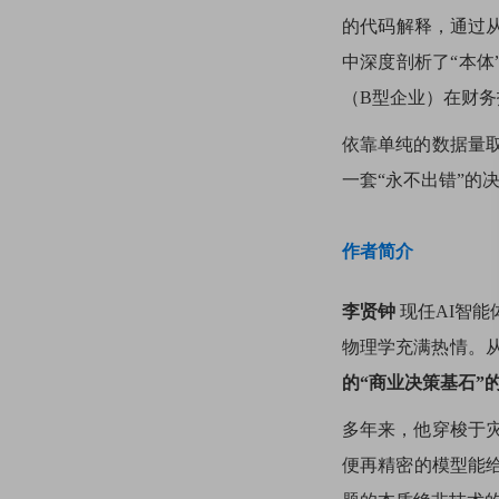
的代码解释，通过从
中深度剖析了“本体
（B型企业）在财
依靠单纯的数据量
一套“永不出错”的
作者简介
李贤钟
现任AI智能
物理学充满热情。从
的“商业决策基石”
多年来，他穿梭于
便再精密的模型能