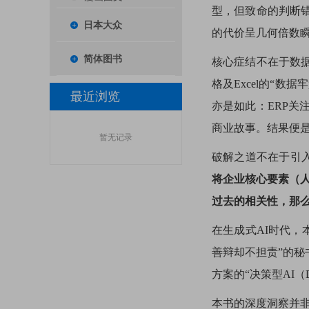
型，但致命的判断
日本大众
的代价呈几何倍数
简体图书
核心症结不在于数
格及Excel的“
最近浏览
亦是如此：ERP关
商业故事。结果便
暂无记录
破解之道不在于引入
将企业核心要素（人
过去的相关性，那么
在生成式AI时代，
善辩却不担责”的秘
方案的“决策型AI（Dec
本书的深度洞察并