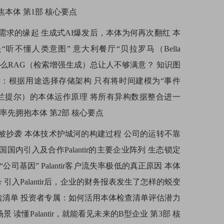
聚焦本体 第1部 核心要点
需求的缘起 生成式AI爆发后，本体为何再次翻红 本
不懂人类意图” 意大利餐厅“贝拉罗马（Bella
什么RAG（检索增强生成）总让人不够满意？ 知识图
的关键：根据用途选择存储架构 只有将时间建模为“事件
tir（帕兰提尔）的本体运作原理 将所有异构数据整合进一
部门率先拥抱本体 第2部 核心要点
被抄袭 本体技术护城河的构建过程 公司的运转不靠
国国内引入及合作Palantir的主要企业阵列 生态锁定
基因” Palantir客户流失率极低的真正原因 本体
入Palantir后，企业的财务报表发生了怎样的蜕变
自检清单 投资者专属：如何活用本体检查清单评估潜力
Palantir，就能看见未来的B型企业 第3部 核