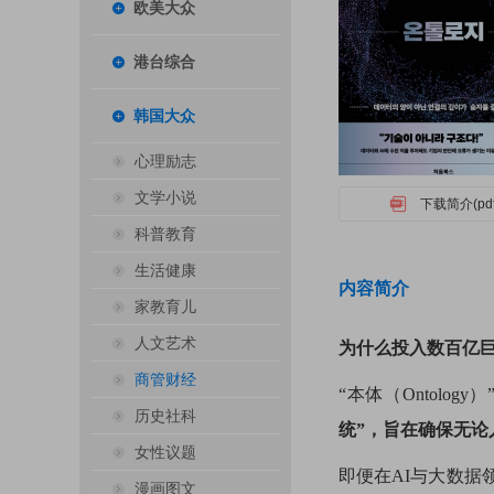
欧美大众
港台综合
韩国大众
心理励志
文学小说
下载简介(pdf
科普教育
生活健康
内容简介
家教育儿
人文艺术
为什么投入数百亿
商管财经
“本体（Ontol
历史社科
统”，旨在确保无
女性议题
即便在AI与大数
漫画图文