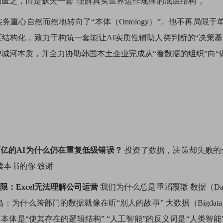
匮乏，而是缺失一套“理解真实世界运作规律的底层结构”。
务重心自然而然地转向了“本体（Ontology）”。他不再局
结构化，致力于构筑一套能让AI实质性辅助人类判断的“决策基础设
城河本质，并全力协助韩国本土企业完成从“看数据的组织”向“
百亿的AI为什么仍在重复低级错误？
投资了数据，决策却失败的
读本书的你 致谢
限：Excel无法理解公司运营
我们为什么总是重蹈覆辙 数据（Data
：为什么跨部门的数据就像在听“别人的故事” 大数据（Bigdat
，本体是“使其存在的逻辑结构” “人工智能”的反义词是“人类智