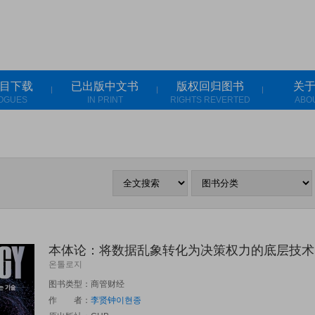
目下载
已出版中文书
版权回归图书
关
OGUES
IN PRINT
RIGHTS REVERTED
ABO
本体论：将数据乱象转化为决策权力的底层技术
온톨로지
图书类型：商管财经
作 者：
李贤钟이현종