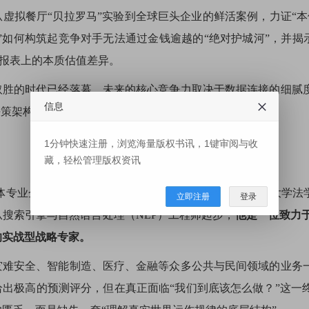
虚拟餐厅“贝拉罗马”实验到全球巨头企业的鲜活案例，力证“
”如何构筑起竞争对手无法通过金钱逾越的“绝对护城河”，并
务报表上的本质估值差异。
取胜的时代已经落幕。未来的核心竞争力取决于数据连接的细腻
信息
决策架构，现在请务必关注“本体”这一全新的权力地图。
1分钟快速注册，浏览海量版权书讯，1键审阅与收
藏，轻松管理版权资讯
体专业企业Bigster的首席执行官（CEO）。毕业于成均馆大
立即注册
登录
搜索引擎与自然语言处理（NLP）工程师起步，
他是一位致力于
的实战型战略专家。
灾难安全、智能制造、医疗、金融等众多公共与民间领域的业务
给出极高的预测评分，但在真正面临“我们到底该怎么做？”这一