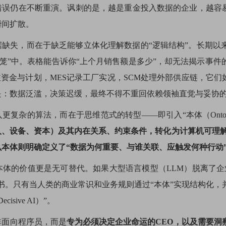
错误仍在不断重演。讽刺的是，越是重金投入数据的企业，越容易
瞬间扩散。
据缺失，而在于缺乏能够立体化理解数据的“逻辑结构”。长期以
数据牢笼”中。表格能告诉你“上个月销售额是多少”，却无法揭示
注资金与计划，MES记录工厂实况，SCM处理外部供应链，它们
是：数据泛滥，决策迟缓，最终不得不重回依赖领袖直觉与妥协
更复杂的算法，而在于思维范式的转型——即引入“本体（Ontol
、设备、资本）及其内在关系、约束条件，转化为计算机可理解
本体则明确定义了“数据为何重要、与谁关联、应触发何种行动
本体的价值更是无可替代。如果大型语言模型（LLM）脱离了
书。只有当人类的商业常识和业务规则通过“本体”实现结构化，
isive AI）”。
非面向程序员，而是
专为必须决定企业命运的CEO，以及需要洞