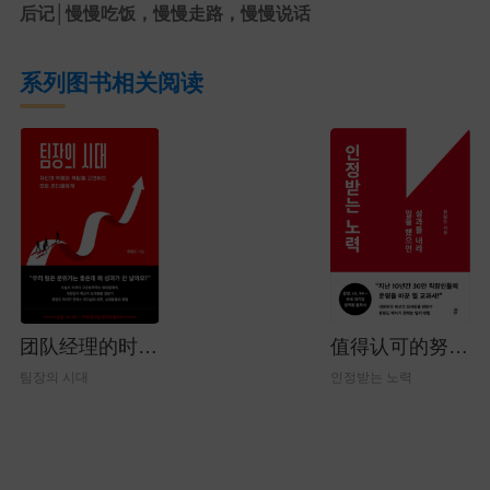
后记│慢慢吃饭，慢慢走路，慢慢说话
系列图书相关阅读
团队经理的时
值得认可的努
代：献给所有思
力：做事就要有
팀장의 시대
인정받는 노력
考自己职责与责
成果
任的领导者们