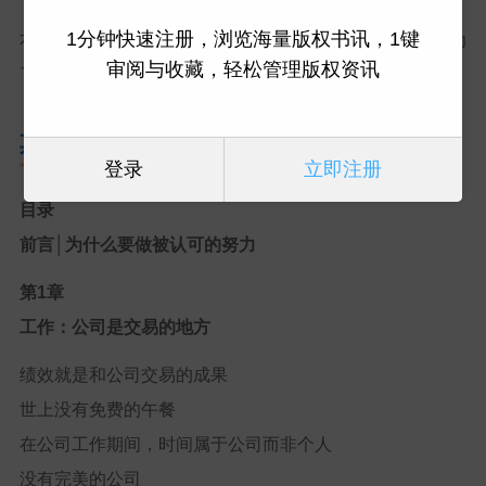
1分钟快速注册，浏览海量版权书讯，1键
本书被誉为“领导最喜欢送给下属的书”，并在职场中成为
审阅与收藏，轻松管理版权资讯
了“工作教科书”，持续受到职场人士的热烈推崇。
其他信息
登录
立即注册
目录
前言│为什么要做被认可的努力
第1章
工作：公司是交易的地方
绩效就是和公司交易的成果
世上没有免费的午餐
在公司工作期间，时间属于公司而非个人
没有完美的公司