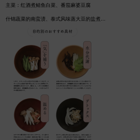
主菜：红酒煮鲭鱼白菜、番茄麻婆豆腐
什锦蔬菜的南蛮渍、泰式风味蒸大豆的盐煮…