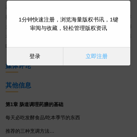
画、漫画、真人电影及电视剧，形成强大的文化影响力，
推动日本类型文学走向国际。千束美幸以 “深耕细作、兼容
1分钟快速注册，浏览海量版权书讯，1键
并蓄” 的创作态度，被业内公认为继承松本清张等文学大师
审阅与收藏，轻松管理版权资讯
衣钵的核心作家，其作品对后续类型文学创作产生深远影
响，成为日本文坛不可替代的标志性人物之一。
登录
立即注册
媒体评论
其他信息
第
1章 肠道调理药膳的基础
每天必吃发酵食品/吃本季节的东西
推荐的三种烹调方法…