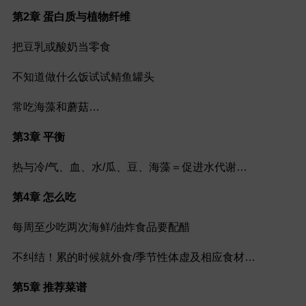
第2章 蛋白
质与植物纤维
把豆乳或酸奶当零食
不知道做什么饭试试鲭鱼罐头
常吃海藻和蘑菇…
第3章 平衡
热与冷/气、血、水/瓜、豆、海藻＝促进水代谢…
第4章 怎么吃
每周至少吃两次海鲜/油炸食品要配醋
不纠结！累的时候就外食/季节性体虚及相应食材…
第5章 推荐菜谱