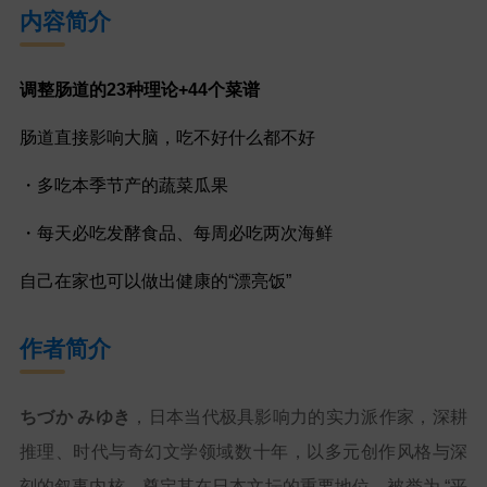
内容简介
调整肠道的23种理论+44个菜谱
肠道直接影响大脑，吃不好什么都不好
・多吃本季节产的蔬菜瓜果
・每天必吃发酵食品、每周必吃两次海鲜
自己在家也可以做出健康的“漂亮饭”
作者简介
ちづか みゆき
，日本当代极具影响力的实力派作家，深耕
推理、时代与奇幻文学领域数十年，以多元创作风格与深
刻的叙事内核，奠定其在日本文坛的重要地位，被誉为 “平