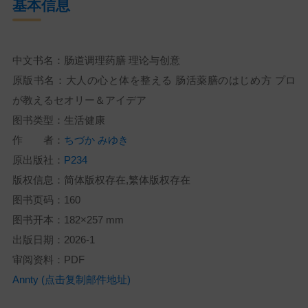
基本信息
中文书名：肠道调理药膳 理论与创意
原版书名：大人の心と体を整える 肠活薬膳のはじめ方 プロ
が教えるセオリー＆アイデア
图书类型：生活健康
作 者：
ちづか みゆき
原出版社：
P234
版权信息：简体版权存在,繁体版权存在
图书页码：160
图书开本：182×257 mm
出版日期：2026-1
审阅资料：PDF
Annty (点击复制邮件地址)