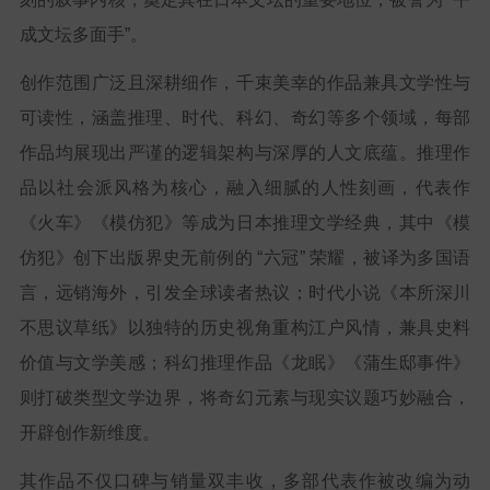
成文坛多面手”。
创作范围广泛且深耕细作，千束美幸的作品兼具文学性与
可读性，涵盖推理、时代、科幻、奇幻等多个领域，每部
作品均展现出严谨的逻辑架构与深厚的人文底蕴。推理作
品以社会派风格为核心，融入细腻的人性刻画，代表作
《火车》《模仿犯》等成为日本推理文学经典，其中《模
仿犯》创下出版界史无前例的 “六冠” 荣耀，被译为多国语
言，远销海外，引发全球读者热议；时代小说《本所深川
不思议草纸》以独特的历史视角重构江户风情，兼具史料
价值与文学美感；科幻推理作品《龙眠》《蒲生邸事件》
则打破类型文学边界，将奇幻元素与现实议题巧妙融合，
开辟创作新维度。
其作品不仅口碑与销量双丰收，多部代表作被改编为动