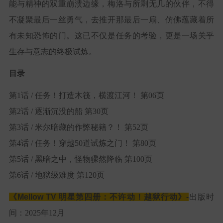
能与精神的双重崩溃边缘，梅洛与所剩无几的伙伴，不得
不凝聚最后一丝勇气，去推开那最后一扇、仿佛蕴藏着所
有未知恐怖的门。这已不仅是任务的考验，更是一场关乎
生存与意志的终极试炼。
目录
第1话 / 任务！打造木筏，横渡江河！ 第06页
第2话 / 逐渐沉没的船 第30页
第3话 / 米尔暗藏的作弊秘籍？！ 第52页
第4话 / 任务！穿越50道试炼之门！ 第80页
第5话 / 黑暗之中，怪物骤然降临 第100页
第6话 / 地狱级难度 第120页
《
Mellow TV 明星第四册：
不许动！越狱行动》-
出版时
间：2025年12月