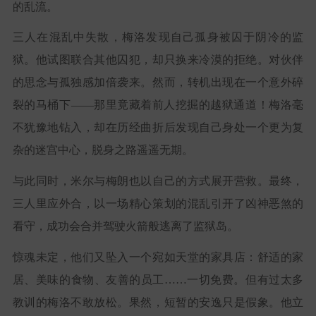
的乱流。
三人在混乱中失散，梅洛发现自己孤身被囚于阴冷的监
狱。他试图联合其他囚犯，却只换来冷漠的拒绝。对伙伴
的思念与孤独感加倍袭来。然而，转机出现在一个意外碎
裂的马桶下——那里竟藏着前人挖掘的越狱通道！梅洛毫
不犹豫地钻入，却在历经曲折后发现自己身处一个更为复
杂的迷宫中心，脱身之路遥遥无期。
与此同时，米尔与梅朗也以自己的方式展开营救。最终，
三人里应外合，以一场精心策划的混乱引开了凶神恶煞的
看守，成功会合并驾驶火箭般逃离了监狱岛。
惊魂未定，他们又坠入一个宛如天堂的家具店：舒适的家
居、美味的食物、友善的员工……一切免费。但有过太多
教训的梅洛不敢放松。果然，短暂的安逸只是假象。他立