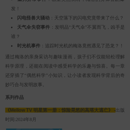
发！
闪电怪兽大骚动
：天空落下的闪电究竟带来了什么？
天气伞失窃事件
：发明品“天气伞”不翼而飞，凶手是
谁？
时光机事件
：追踪时光机的梅洛竟然遇见了恐龙？！
通过梅洛的亲身采访与趣味漫画，孩子们不仅能轻松理解
科学原理，还能在阅读中感受科学的乐趣与惊喜。每一章
还穿插了“偶然科学”小知识，让小读者发现科学背后的奇
妙巧合与发明故事。
系列作品
《Mellow TV 明星第一册：惊险晃悠的高塔大逃亡》 -
出版
时间:2024年8月