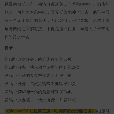
风暴的相反方向，梅洛咬紧牙关，向着那咆哮的、仿佛能
撕碎一切的龙卷风中心，义无反顾地冲了过去。他心中只
有一个无比坚定的念头：无论如何，一定要救回米尔！这
场与自然之威的对抗，不再是游戏任务，而是为了守护同
伴的背水一战。
目录
第1话 / 这次任务真的会失败？ 第06页
第2话 / 任务！快来领养宠物伙伴！ 第26页
第3话 / 心爱的梦梦被偷走了！ 第46页
第4话 / 任务！自然灾害求生挑战 第74页
第5话 / 梦幻与米尔的危急时刻 第94页
第6话 / 只要携手，便无所畏惧！ 第114页
《
Mellow TV 明星第三册：
毛骨悚然的惊险任务》-
出版时