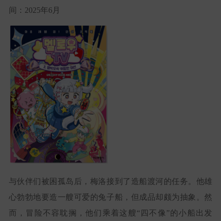
间：2025年6月
与伙伴们被困孤岛后，梅洛接到了造船渡河的任务。他雄
心勃勃地要造一艘可爱的兔子船，但成品却颇为抽象。然
而，冒险不容耽搁，他们乘着这艘“四不像”的小船出发