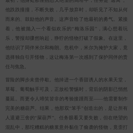
最初，他身处那座熟悉又绝望的高塔中，任务是“逃离”。
他跌跌撞撞，不断失败，几乎放弃时，却听见了不知从何
而来的、鼓励他的声音。这声音给了他最初的勇气。紧接
着，他被抛入一个看似欢乐的“梅洛乐园”，满心想着玩
乐，警报却骤然响起，狰狞的怪物打破了假象。在这里，
他结识了同伴米尔和梅朗。危机中，米尔为掩护大家，竟
选择独自引开怪物，这让梅洛第一次感到了保护同伴的责
任与焦急。
冒险的脚步未曾停歇。他掉进一个香甜诱人的水果天堂，
草莓、葡萄触手可及，正放松警惕时，背后的阴影已悄然
蔓延。而更令人啼笑皆非的考验接踵而至——他需要制作
完美的糖葫芦。结果，他那双“笨手”创造出的，是让所有
人退避三舍的“屎葫芦”。任务眼看又要失败，但在绝望的
混乱中，那坨糟糕的糖浆意外黏住了偷袭的怪物，竟歪打