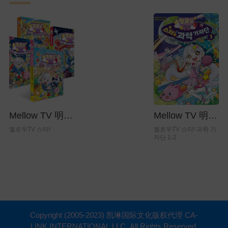
Mellow TV 明
Mellow TV 明
星！科学漫画系
星！科学记者团
멜로우TV 스타!
멜로우TV 스타! 과학 기
1-2
자단 1-2
列（共4册）
Copyright (2005-2023) 凯琳国际文化版权代理 CA-
LINK INTERNATIONAL LLC. All Rights Reserved.