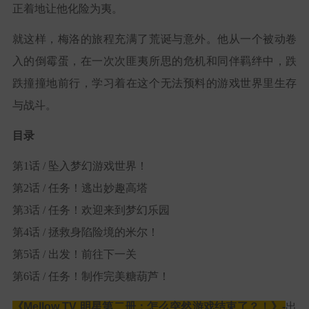
正着地让他化险为夷。
就这样，梅洛的旅程充满了荒诞与意外。他从一个被动卷
入的倒霉蛋，在一次次匪夷所思的危机和同伴羁绊中，跌
跌撞撞地前行，学习着在这个无法预料的游戏世界里生存
与战斗。
目录
第1话 / 坠入梦幻游戏世界！
第2话 / 任务！逃出妙趣高塔
第3话 / 任务！欢迎来到梦幻乐园
第4话 / 拯救身陷险境的米尔！
第5话 / 出发！前往下一关
第6话 / 任务！制作完美糖葫芦！
《
Mellow TV 明星第二册：
怎么突然游戏结束了？！》-
出