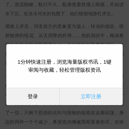
了。急流险峻，航行不久，船身便轰然撞上暗礁，开始进
水下沉。在冰冷河水的包围下，他们狼狈地挣扎求生。
艰难上岸后，河道前方的景象更为骇人：转动的锯齿、喷
射炮弹的怪花、从天而降的炸弹……危机四伏中，梅洛察
觉米尔总在暗中隐藏着什么。这份猜疑如藤蔓般滋长，让
他痛苦不已，既担心伙伴的隐瞒，又为自己的不信任感到
1分钟快速注册，浏览海量版权书讯，1键
自责。
审阅与收藏，轻松管理版权资讯
当他们抵达一座灯火通明却气氛诡谲的豪华酒店时，新的
任务听起来简单得可疑——只需通过50扇门。最初的轻松
在推开第一扇门后荡然无存，狰狞的怪物接二连三地扑
登录
立即注册
出。更糟糕的是，所有灯光瞬间熄灭，黑暗如浓墨般吞噬
了一切，只剩下恐惧的尖叫与怪物的低吼在走廊回荡。身
边的同伴一个个减少，希望也仿佛被黑暗蚕食殆尽。在体