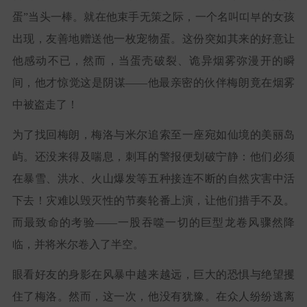
蛋”当头一棒。就在他束手无策之际，一个名叫띠부的女孩
出现，友善地赠送他一枚宠物蛋。这份突如其来的好意让
他感动不已，然而，当蛋壳破裂、诡异烟雾弥漫开的瞬
间，他才惊觉这是阴谋——他最亲密的伙伴梅朗竟在烟雾
中被盗走了！
为了找回梅朗，梅洛与米尔追索至一座宛如仙境的美丽岛
屿。还没来得及喘息，刺耳的警报便划破宁静：他们必须
在暴雪、洪水、火山爆发等五种接连不断的自然灾害中活
下去！灾难以毁灭性的节奏轮番上演，让他们措手不及。
而最致命的考验——一股吞噬一切的巨型龙卷风骤然降
临，并将米尔卷入了半空。
眼看好友的身影在风暴中越来越远，巨大的恐惧与绝望攫
住了梅洛。然而，这一次，他没有犹豫。在众人纷纷逃离