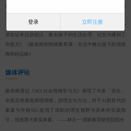
接住每一个孩子，避免孤立与霸凌，培养正向的人际关
系》《让孩子做学习的主人：自主学习典范亲师指南》
登录
立即注册
《星星的孩子其实可以更好──曲智矿老师的
种自闭症特
27
质实证本位训练法，教出孩子的生活自理、社交沟通和工
作能力》《曲老师的情绪素养课：生活中教出孩子的高情
商和好品格》
媒体评论
曲老师透过《
SEL
社会情绪学习力》展现了许多「安全、
全面且彻底地展现情绪」的理念与方法，对于
AI
新世代的
家庭与学校
SEL
提供了深刻的理念视野与具体的实践指
引，我推荐大家买来看。 ——林从一 国家教育研究院院长