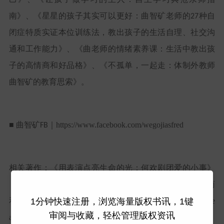
南》、《星星的孩子其实可以更好：曲智矿老师的
种自
27
闭症特质实证本位训练法，教出孩子的生活自理、社交沟
通和工作能力》、《曲老师的情绪素养课：生活中教出孩
子的高情商和好品格》、《不孤单，一起走：体制外教师
曲智矿的教育思索》。
■ 曲智矿
｜
https://www.facebook.com/wegojiasfred
FB
相关著作：《用表演点亮生命的光：何欢剧团爱的小事》
《曲老师的情绪素养课
修订版
：生活中教出孩子的高情商
(
)
和好品格》《
新解
Attention Diversity Hyperactivity Dre
1分钟快速注册，浏览海量版权书讯，1键
ADHD
审阅与收藏，轻松管理版权资讯
amer
──展现注意力多样性的行动造梦者》《不让你孤独：