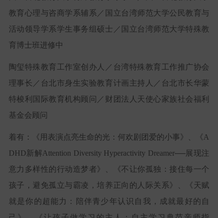
教育心理与咨商学系辅系／国立台湾师范大学公民教育与
活动领导学系学生事务组硕士／国立台湾师范大学特殊教
育博士班进修中
陶玺特殊教育工作室创办人／台湾特殊教育工作推广协会
理事长／台北市身生实验教育计画主持人／台北市长华蒙
特梭利国际教育机构顾问／财团法人天使心家族社会福利
基金会顾问
着有：《用表演点亮生命的光：何欢剧团爱的小事》、《
A
DHD
新解
Attention Diversity Hyperactivity Dreamer
──展现注
意力多样性的行动造梦者》、《不让你孤独：接住每一个
孩子，避免孤立与霸凌，培养正向的人际关系》、《天赋
就是你的超能力：陪伴青少年认识自我，成就最好的自
己》、《让孩子做学习的主人：自主学习典范亲师指