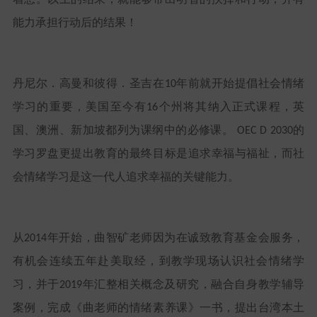
能力承担行动后的结果！
丹尼尔．高曼和彼得．圣吉在
年前就开始提倡社会情绪
10
学习的重要，美国至今有
个州将其纳入正式课程，英
16
国、澳洲、新加坡都列为课纲中的必修课。
的
OEC D 2030
学习罗盘更提出教育的最终目标是追求幸福与福祉，而社
会情绪学习是这一代人追求幸福的关键能力。
从
年开始，曲智矿老师因为在诚致教育基金会服务，
2014
有机会连续五年赴美取经，到教学现场认识社会情绪学
习，并于
年汇整相关概念及研究，融合自身教学辅导
2019
案例，完成《曲老师的情绪素养课》一书，提出台湾本土