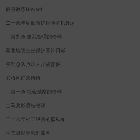
健身教练
Howard
二十余年瑜伽教练经验的
PaNay
第九章 自我管理的榜样
新北地院主任保护官许日诚
空勤总队救难人员杨儒健
彩妆网红朱绮绮
第十章 社会觉察的榜样
金马奖影后桂纶镁
二十六年社工经验的廖秋如
生态摄影导演刘燕明