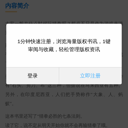
内容简介
大家一般在什么时候玩猜拳呢？想必不只是作为游戏来消
遣，在决定事情的时候也会用猜拳来定夺吧。
1分钟快速注册，浏览海量版权书讯，1键
那么，在日本是从什么时候开始玩猜拳的呢？
审阅与收藏，轻松管理版权资讯
平安时代有一种叫“虫拳”的游戏，到了江户时代演变成
了“石拳”，人们认为这就是如今“猜拳”的雏形。
登录
立即注册
类似猜拳的游戏在世界各地都有。例如，日本猜拳的手势
有“石头、剪刀、布”这三种，但据说在马来西亚有五种。
另外，在印度尼西亚，人们把手势称作“大象、人、蚂
蚁”。
这本书里还写了“猜拳必胜的七条法则。
读了它，说不定从明天开始你就不会再输猜拳了哦。