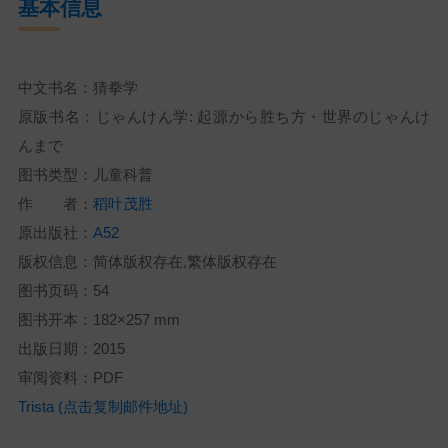
基本信息
中文书名：猜拳学
原版书名：じゃんけん学: 起源から胜ち方・世界のじゃんけ
んまで
图书类型：儿童科普
作 者：
稻叶茂胜
原出版社：
A52
版权信息：简体版权存在,繁体版权存在
图书页码：54
图书开本：182×257 mm
出版日期：2015
审阅资料：PDF
Trista (点击复制邮件地址)