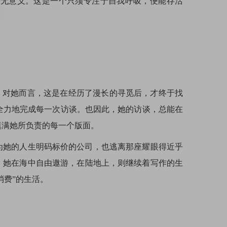
毫无意义。这是一个只须专注于自我呼吸，便能存活
。对她而言，这是在经历了漫长的寻觅后，才终于找
全力地完成每一次访谈。也因此，她的访谈，总能在
填满她所负责的每一个版面。
为她的人生明码标价的公司，也逃离那座耀眼得近乎
，她在海中自由遨游，在陆地上，则继续着写作的生
消费”的生活。