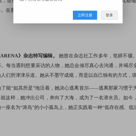
底，世俗的语言变得多余。他人的偏见、社会的标准，在此都
界。在那片海里，今天的她，也依旧，吐纳着幸福。
立即注册
登录
《ARENA》杂志特写编辑。
她曾在杂志社工作多年，笔耕不辍
事。每当遇到想要采访的人物，她总会倾尽真心去沟通，并竭尽
为人们所津津乐道。她从不墨守成规，而是以自己独有的方式，
为了能“如其所是”地活着，她决心逃离首尔——逃离那家习惯于
”。就这样，她冲出公司，奔向了大海，成为了一名潜水员。如今
一座名为“涛岛”的小小孤岛上，她正实践着一种“低存在感、低