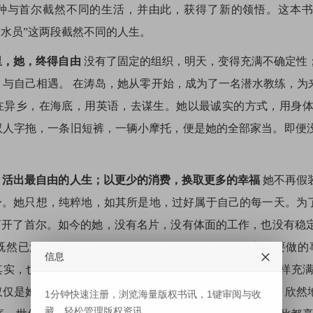
种与首尔截然不同的生活，并由此，获得了新的领悟。这本书
潜水员”这两段截然不同的人生。
里，她，终得自由
没有了固定的组织，明天，变得充满不确定性
与自己相遇。 在涛岛，她从零开始，成为了一名潜水教练，为
在异乡，在海底，用英语，去谋生。她以最诚实的方式，用身
双人字拖，一条旧短裤，一辆小摩托，便是她的全部家当。即便
。
，活出最自由的人生；以更少的消费，换取更多的幸福
她不再假
身。她只想，纯粹地，如其所是地，过好属于自己的每一天。为了
她离开了首尔。如今的她，没有名片，没有体面的工作，也没有稳
既然已没什么可失去，那么，至少往后要生活的地方、要做的
信息
其实，也并不需要那么大的“勇气”。 在涛岛的生活，也同样充
仅是她自己，所选择的。**她正以一种近乎宿命的坦然，欣然
1分钟快速注册，浏览海量版权书讯，1键审阅与收
藏，轻松管理版权资讯