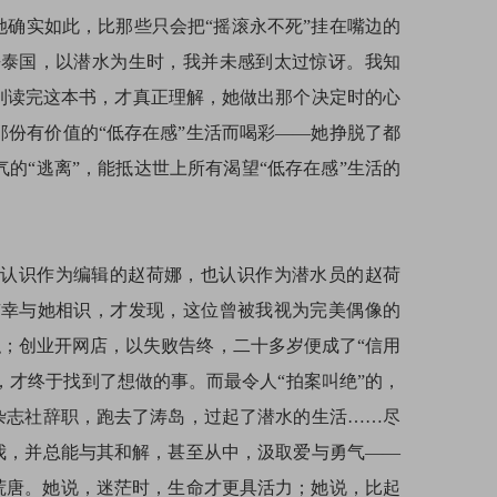
她确实如此，比那些只会把“摇滚永不死”挂在嘴边的
去泰国，以潜水为生时，我并未感到太过惊讶。我知
到读完这本书，才真正理解，她做出那个决定时的心
份有价值的“低存在感”生活而喝彩——她挣脱了都
的“逃离”，能抵达世上所有渴望“低存在感”生活的
既认识作为编辑的赵荷娜，也认识作为潜水员的赵荷
有幸与她相识，才发现，这位曾被我视为完美偶像的
职；创业开网店，以失败告终，二十多岁便成了“信用
，才终于找到了想做的事。而最令人“拍案叫绝”的，
杂志社辞职，跑去了涛岛，过起了潜水的生活……尽
我，并总能与其和解，甚至从中，汲取爱与勇气——
荒唐。她说，迷茫时，生命才更具活力；她说，比起