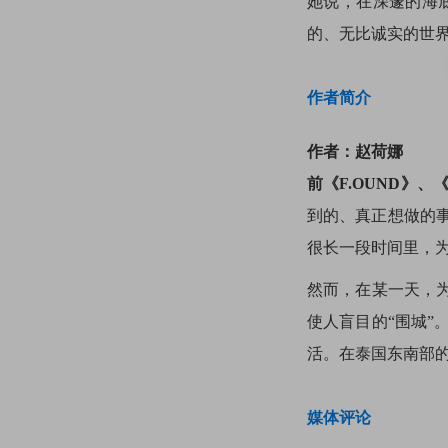
她说，在深邃的海
的、无比诚实的世
作者简介
作者：赵荷娜
前《F.OUND》、
到的、真正想做的
很长一段时间里，
然而，在某一天，
使人盲目的“围城
活。在泰国东南部的
媒体评论