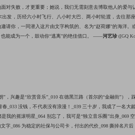
地面对失败，才更重要；她说，我们无需刻意去博取他人的爱与
尔出发，历经六小时飞行、八小时大巴、两小时轮渡，去往那座
地邀请你，一同潜入这片由文字构筑的、名为“赵荷娜”的海洋。
也能成为一个，鼓动你“逃离”的绝佳借口。 ——
河艺珍
([GQ K
”，兴趣是“欣赏音乐”_010 在德黑兰路（首尔的“金融街”），
青春_033 没钱，不代表没有浪漫！_039 三十岁，我成了一名大龄“
我的摇滚明星_064 别忘了，我可是“独立音乐圈”出身_069 
字_086 为稳定的社保与公司卡，付出的代价_098 撕掉名片后