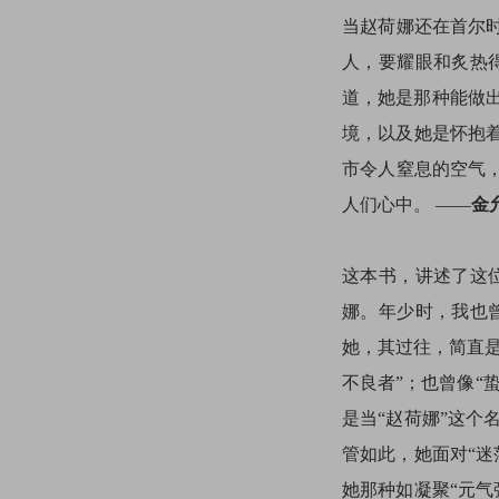
当赵荷娜还在首尔时
人，要耀眼和炙热
道，她是那种能做
境，以及她是怀抱
市令人窒息的空气，
人们心中。 ——
金
这本书，讲述了这
娜。年少时，我也
她，其过往，简直是
不良者”；也曾像“
是当“赵荷娜”这
管如此，她面对“
她那种如凝聚“元