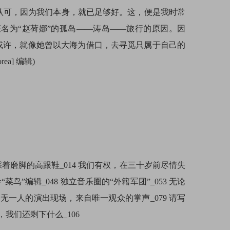
认可，因为我们本身，就已足够好。这，便是我时常
名为“赵荷娜”的孤岛——涛岛——旅行的原因。因
或许，就像她曾以大海为借口，去寻觅只属于自己的
orea] 编辑)
踩着磨脚的高跟鞋_014 我们有权，在三十岁前尽情失
菜鸟”编辑_048 独立音乐圈的“外籍军团”_053 无论
空无一人的演出现场，来自唯一观众的掌声_079 请写
，我们还剩下什么_106