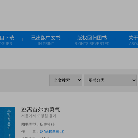
目下载
已出版中文书
版权回归图书
关
OGUES
IN PRINT
RIGHTS REVERTED
ABO
逃离首尔的勇气
서울에서 도망칠 용기
图书类型：历史社科
作 者：
赵荷娜(조하나)