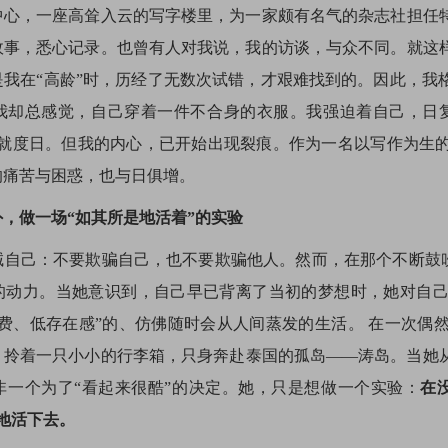
中心，一座高耸入云的写字楼里，为一家颇有名气的杂志社担任
故事，悉心记录。也曾有人对我说，我的访谈，与众不同。就这
是我在“高龄”时，历经了无数次试错，才艰难找到的。因此，我
我却总感觉，自己穿着一件不合身的衣服。我强迫着自己，日复
将就度日。但我的内心，已开始出现裂痕。作为一名以写作为生
的痛苦与困惑，也与日俱增。
，做一场“如其所是地活着”的实验
自己：不要欺骗自己，也不要欺骗他人。然而，在那个不断鼓吹
的动力。当她意识到，自己早已背离了当初的梦想时，她对自
消费、低存在感”的、仿佛随时会从人间蒸发的生活。 在一次偶
，拎着一只小小的行李箱，只身奔赴泰国的孤岛——涛岛。当她
非一个为了“看起来很酷”的决定。她，只是想做一个实验：
在
地活下去。