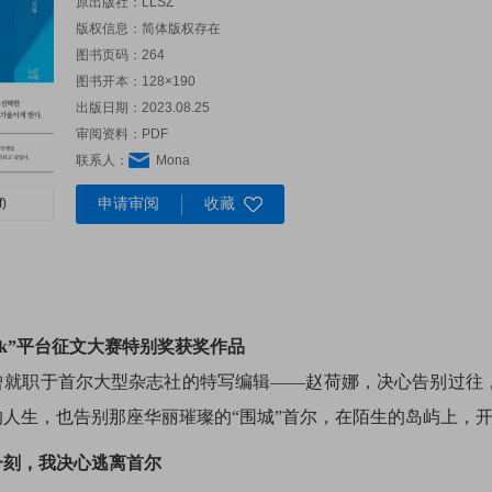
原出版社：
LLSZ
版权信息：简体版权存在
图书页码：264
图书开本：128×190
出版日期：2023.08.25
审阅资料：PDF
联系人：
Mona
申请审阅
收藏
)
 Book”平台征文大赛特别奖获奖作品
曾就职于首尔大型杂志社的特写编辑——赵荷娜，决心告别过往，
人生，也告别那座华丽璀璨的“围城”首尔，在陌生的岛屿上，
一刻，我决心逃离首尔