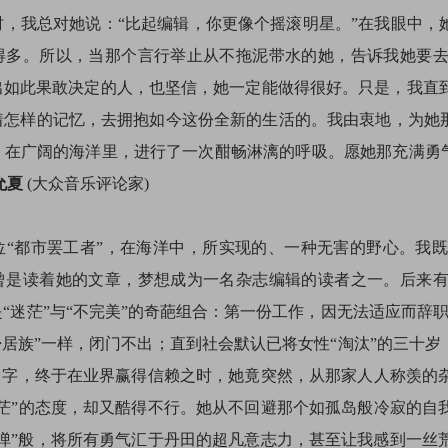
，我总对她说：“比起编辑，你更像个摇滚明星。”在我眼中，
得多。所以，当那个言行举止从不拖泥带水的她，告诉我她要
出如此果敢决定的人，也坚信，她一定能做得很好。只是，我直
着怎样的记忆，去拥抱如今这份全新的生活的。我由衷地，为她那
在广阔的海洋里，进行了一次酣畅淋漓的呼吸。愿她那充满勇气
允夏
(大众音乐评论家)
位“都市罢工者”，在海洋中，所实现的、一种无害的野心。我
曾是读着她的文章，梦想成为一名杂志编辑的读者之一。后来
“迷茫”与“不完美”的奇葩组合：第一份工作，因无法适应而辞
蛰居族”一样，闭门不出；直到社会默认已将女性“淘汰”的三十岁
个名字，终于在业界赢得信赖之时，她竟突然，从那家人人称羡的
迷茫”的态度，却又酷得不行。她从不回避那个如孤岛般冷寂的自
气弹”般，将所有勇气汇于丹田的超凡意志力，甚至让我感到一丝