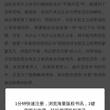
边的女权主义伙伴们都纷纷走向“不婚不恋”时，她感到了
这种苦恼。她觉得，当自己承认正在与男性交往的瞬间，
就仿佛背叛了朋友们。而现实中，当有女权主义前辈或同
仁宣布婚讯时，周遭确实会弥漫着一种“有点下头”的氛
围。可是，为什么？为什么女权主义者，就不能与男性恋
爱、相爱？作者想对那些认为“韩国支持女权主义的男性寥
寥无几，供需不平衡，所以爱无可爱”的人们，坦率地说：
尽管我曾因女权主义者的身份而被辱骂，被男性厌弃，但
我，依然爱着男人，并渴望着男人。她开启这本书的写
作，正是为了能酣畅淋漓地，谈论那些曾因“女权”身份而
被迫隐藏的欲望。
于是，她决定，仔细审视那份欲望——那份渴望去爱与被
爱的，被自己长久压抑和隐藏的，最坦诚的欲望。从过去
1分钟快速注册，浏览海量版权书讯，1键
那些与男性交往却不得不隐藏恋情的时光，到如今作为素