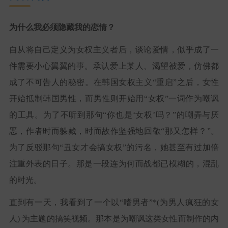
为什么我必须隐藏我的恋情？
自从将自己定义为女权主义者后，谈论爱情，似乎成了一
件需要小心翼翼的事。承认爱上某人、渴望被爱，仿佛都
成了不可告人的秘密。在韩国女权主义“重启”之后，女性
开始抵制韩国男性，而男性则开始用“女权”一词作为嘲讽
的工具。为了不听到那句“你也是‘女权’吗？”的嘲弄与厌
恶，作者时而躲藏，时而故作坚强地回敬“那又怎样？”。
为了反驳那句“丑女才会搞女权”的污名，她甚至有过加倍
注重外表的日子。那是一段连为何而战都已模糊的，混乱
的时光。
直到有一天，我看到了一个以“嗜男者”*(为男人疯狂的女
人) 为主题的搞笑视频。那本是为嘲讽这类女性而制作的内