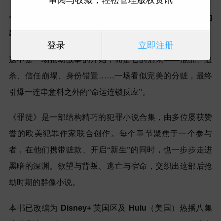
一场价值七百万美元的天衣无缝的劫案。
团队
分头逃命的
罪徒。没有回头路，也没有赢家。
登录
立即注册
这不是一场抢劫故事的开始，而是它的后果
——
混乱、追
杀、信任崩塌、身份错置
……
一场看似完美的分赃，最终
引爆一连串意料之外的
“
命运连锁反应
”
。
《罪徒》是一部结构精巧的犯罪小说合集，由多位屡获赞
誉的欧美犯罪作家联合创作。每个章节聚焦于一个参与
者，在他们携带赃款、开启
“
新生
”
的同时，也一步步走进
黑暗的深渊。欲望与背叛、逃亡与宿命，交织出这部后抢
劫时期的群像小说。
本书已改编为
Disney+
英国区及
Hulu
（美国）热播八集