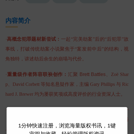
内容简介
·
高概念犯罪题材新尝试：
一起
“
完美劫案
”
后的
“
后犯罪
”
故
事线，打破传统劫案小说聚焦于
“
案发前中后
”
的结构，视
角独特，讲述劫后余生的崩塌与代价。
·
重量级作者阵容联袂创作：
汇聚
Brett Battles
、
Zoë Shar
p
、
David Corbett
等知名悬疑作家，主编
Gary Phillips
与
Ric
hard J. Brewer
均为屡获奖项或高度评价的行业资深人士。
·
影视改编已上线，市场热度可期：
原著已改编为
Disney+
（英国）与
Hulu
（美国）热播八集剧集，
具备良好
IP
传播
1分钟快速注册，浏览海量版权书讯，1键
与二次营销价值。
审阅与收藏，轻松管理版权资讯