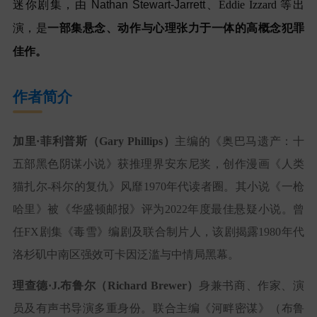
迷你剧集，由
Nathan Stewart-Jarrett
、
Eddie Izzard
等出
演，是
一部集悬念、动作与心理张力于一体的高概念犯罪
佳作。
作者简介
加里·菲利普斯（
Gary Phillips
）
主编的《奥巴马遗产：十
五部黑色阴谋小说》获推理界安东尼奖，创作漫画《人类
猫扎尔-科尔的复仇》风靡1970年代读者圈。其小说《一枪
哈里》被《华盛顿邮报》评为2022年度最佳悬疑小说。曾
任FX剧集《毒雪》编剧及联合制片人，该剧揭露1980年代
洛杉矶中南区强效可卡因泛滥与中情局黑幕。
理查德·J.布鲁尔（
Richard Brewer
）
身兼书商、作家、演
员及有声书导演多重身份。联合主编《河畔密谋》（布鲁