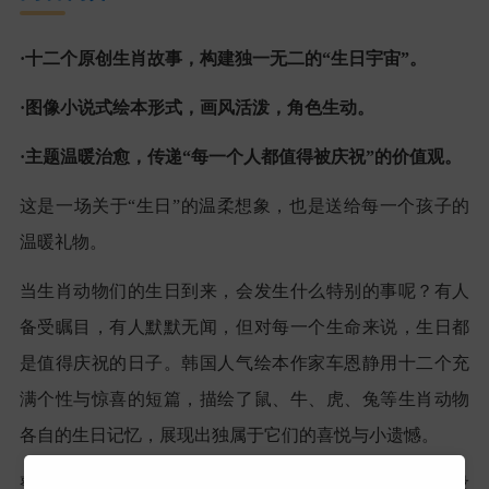
·
十二个原创生肖故事，构建独一无二的
“
生日宇宙
”
。
·
图像小说式绘本形式，画风活泼，角色生动。
·
主题温暖治愈，传递
“
每一个人都值得被庆祝
”
的价值观。
这是一场关于
“
生日
”
的温柔想象，也是送给每一个孩子的
温暖礼物。
当生肖动物们的生日到来，会发生什么特别的事呢？有人
备受瞩目，有人默默无闻，但对每一个生命来说，生日都
是值得庆祝的日子。韩国人气绘本作家
车恩静
用十二个充
满个性与惊喜的短篇，描绘了鼠、牛、虎、兔等生肖动物
各自的生日记忆，展现出独属于它们的喜悦与小遗憾。
整本书采用图像小说式图文编排，风格活泼俏皮，角色设