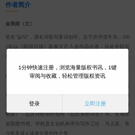
作者简介
金美姬（文）
笔名“달작”，擅长诗歌与童话创作。生于济州道牛岛，200
2年以《韩国日报》新春文艺入选作品出道，自此专职写
作。曾获青蓝文学奖（童诗与童话类）、徐德出文学奖
（《童诗真聪明》）、长生浦鲸鱼创作童话大奖（《飞天
1分钟快速注册，浏览海量版权书讯，1键
审阅与收藏，轻松管理版权资讯
的鲸鱼》）等。代表作包括童话系列《韩文侦探必破案》
《麻辣老师的秘密金库》《故事奶奶的奇幻之旅》《自信
爆棚的叔叔》《妈妈吐槽咖啡馆》，童诗集《草莓小姐的
登录
立即注册
礼仪课》《献给今天的你》，青少年诗集《为外星人擦防
晒霜》，以及诗歌创作指南《玩出来的诗意》等。长期在
全国图书馆、学校及文化机构举办写作工坊，与儿童、青
少年及成人读者分享创作之美。