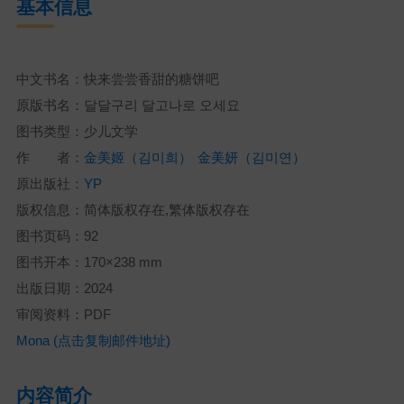
基本信息
中文书名：快来尝尝香甜的糖饼吧
原版书名：달달구리 달고나로 오세요
图书类型：少儿文学
作 者：
金美姬（김미희）
金美妍（김미연）
原出版社：
YP
版权信息：简体版权存在,繁体版权存在
图书页码：92
图书开本：170×238 mm
出版日期：2024
审阅资料：PDF
Mona (点击复制邮件地址)
内容简介