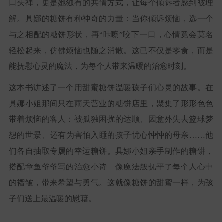
口头禅，更是她独有的共情方式，让每个倾诉者感到被理
解。具娜的糖饼有种神奇的力量：当你倾诉烦恼，选一个
与之相配的糖饼形状，再“咔嚓”咬下一口，心情竟会莫名
轻松起来，仿佛烦恼也随之消散。这已不仅是零食，而是
能抚慰心灵的魔法，为每个人带来温暖的治愈时刻。
这本书讲述了一个用甜蜜糖饼温暖孩子们心灵的故事。在
具娜小姐那间只在雨天营业的糖饼店里，聚集了形形色色
带着烦恼的客人：被孤独困扰的达顺、因意外失去篮球梦
想的世景、还有为害怕入睡的孩子忧心忡忡的母亲……他
们各自抽取专属的幸运糖饼。具娜小姐亲手制作的糖饼，
搭配章鱼爷爷写的治愈小诗，像魔法般抚平了每个人心中
的褶皱，带来希望与勇气。这就像糖饼的甜蜜一样，为孩
子们送上最温暖的慰藉。