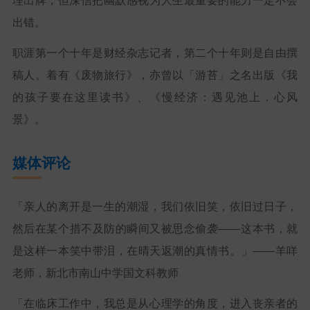
理出牌，但深信把幽默感视为人生最重要的能力一定不会
出错。
职涯第一个十年是财经杂志记者，第二个十年则是自由撰
稿人。着有《废物旅行》，亦曾以「游苔」之名出版《我
的孩子要在这里读书》、《慢经济：遇见池上．心风
景》。
媒体评论
「亲人的离开是一生的潮湿，我们依旧笑，依旧过日子，
然后在某个措不及防的瞬间又被思念偷袭——这本书，就
是这样一本笑中带泪，在晴天返潮的真情书。」——羊咩
老师，新北市南山中学国文科教师
「在临床工作中，我总是从心理学的角度，进入丧亲者的