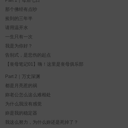
Part 1
｜母后七日
那个佛经有点吵
捡到的三年半
请用温开水
一生只有一次
我是为你好？
告别式，是悲伤的起点
【丧母笔记01】嗨！这里是丧母俱乐部
Part 2
｜万丈深渊
都是月亮惹的祸
妳老公怎么这么难相处
为什么我没有感觉
妳是我的稳定器
我这么努力，为什么妳还是死掉了？