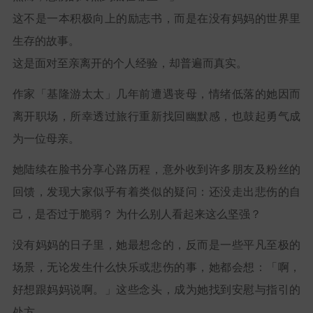
这不是一本积极向上的励志书，而是在没有妈妈的世界里
生存的故事。
这是面对至亲离开的个人经验，却普遍而真实。
作家「基隆游太太」几年前遭遇丧母，情绪低落的她因而
离开职场，所幸透过旅行重新找回幽默感，也鼓起勇气成
为一位母亲。
她陆续在脸书分享心路历程，意外收到许多朋友及粉丝的
回馈，发现大家似乎有着类似的疑问：还没走出悲伤的自
己，是否过于脆弱？ 为什么别人看起来这么坚强？
没有妈妈的日子里，她最想念的，反而是一些平凡至极的
场景，无论发生什么快乐或悲伤的事，她都会想：「啊，
好想跟妈妈说啊。」这些念头，成为她找到安慰与指引的
处方。