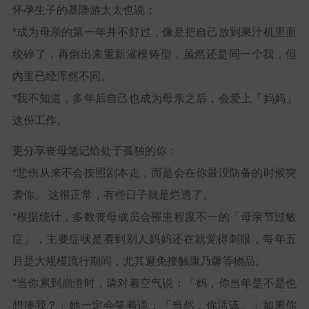
怀孕生子的基隆游太太也说：
*成为母亲的第一年并不好过，像是把自己放到果汁机里面
绞碎了，再倒出来重新灌模铸型，虽然还是同一个我，但
内里已经浑然不同。
*我不知道，多年后自己也成为母亲之后，会爱上「妈妈」
这份工作。
更分享丧母笔记给处于孤独的你：
*悲伤从来不会按照剧本走，而是会在你最没防备的时候突
袭你。 这很正常，有些日子就是烂透了。
*根据统计，多数丧母成员会罹患程度不一的「母亲节过敏
症」，主要症状是看到别人妈妈还在就觉得刺眼，每年五
月是大规模流行期间，尤其避免接触康乃馨等物品。
*当你累到崩溃时，请对着空气说：「妈，你当年是不是也
想揍我？」她一定会笑着说：「当然，你活该。」如果你