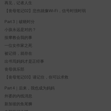
再见，记者人生
【丧母笔记02】悲伤就像Wi-Fi，信号时强时弱
Part 3
｜破晓时分
小孩永远是对的？
按摩教会我的事
一位女作家之死
被记得，就存在
出书骂妈妈才是正经事
丧母俱乐部
【丧母笔记03】请记住，你可以求救
Part 4
｜后来，我也成为妈妈
外婆的内线消息
新加坡的鱼尾狮