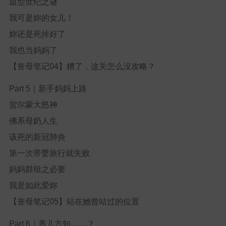
血型世纪之谜
我可是妳的女儿！
妳还是死掉好了
我也当妈妈了
【丧母笔记04】糟了，这关怎么没攻略？
Part 5
｜新手妈妈上路
贺尔蒙大怒神
佛系母奶人生
该死的新冠肺炎
第一次带婴旅行就失败
妈妈群组之必要
我是如此爱妳
【丧母笔记05】站在她曾站过的位置
Part 6
｜养儿方知……？