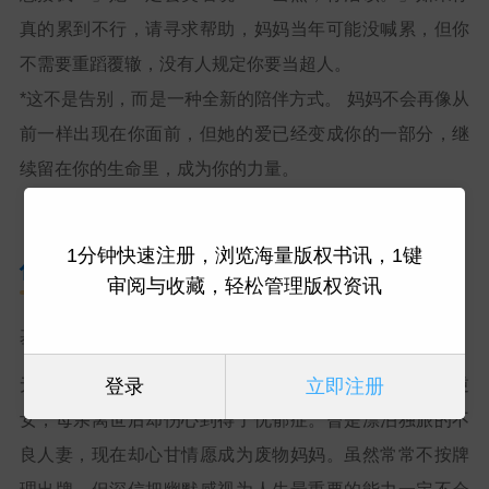
真的累到不行，请寻求帮助，妈妈当年可能没喊累，但你
不需要重蹈覆辙，没有人规定你要当超人。
*这不是告别，而是一种全新的陪伴方式。 妈妈不会再像从
前一样出现在你面前，但她的爱已经变成你的一部分，继
续留在你的生命里，成为你的力量。
1分钟快速注册，浏览海量版权书讯，1键
作者简介
审阅与收藏，轻松管理版权资讯
基隆游太太
登录
立即注册
无法被规则限制的高敏
I
人。曾是带父母旅行一直生气的逆
女，母亲离世后却伤心到得了忧郁症。曾是漂泊独旅的不
良人妻，现在却心甘情愿成为废物妈妈。虽然常常不按牌