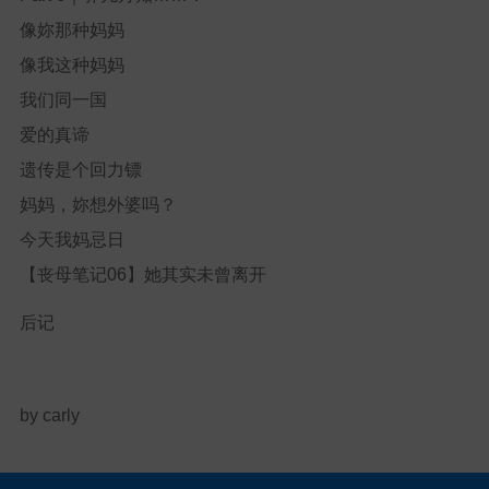
像妳那种妈妈
像我这种妈妈
我们同一国
爱的真谛
遗传是个回力镖
妈妈，妳想外婆吗？
今天我妈忌日
【丧母笔记06】她其实未曾离开
后记
by carly