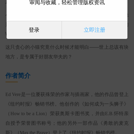
系列第2册:
Waffles and Julius: No Room for You!
审阅与收藏，轻松管理版权资讯
小猫Julius有块专属魔法坐垫，上面写着“专供Julius”的隐
形咒语。此外，他还霸占着沙发、楼梯台阶，甚至连小狗
登录
立即注册
Waffles的懒人椅都不放过！
这只贪心的小猫究竟什么时候才能明白——世上总该有块
地方，是专属于好朋友华夫的？
作者简介
Ed Vere
是一位屡获殊荣的作家与插画家，他的作品曾登上
《纽约时报》畅销书榜。他创作的《如何成为一头狮子》
（
How to be a Lion
）荣获奥斯卡图书奖，并由
E.B.
怀特亲
自授予荣誉图书称号；他的另外一部作品《勇敢的麦克
斯》（
Max the Brave
）登上了《纽约时报》畅销书榜。