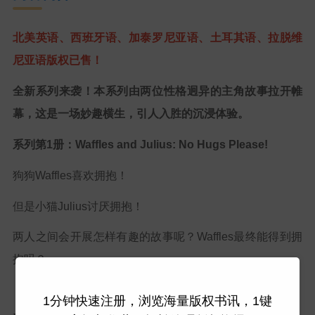
北美英语、西班牙语、加泰罗尼亚语、土耳其语、拉脱维
尼亚语版权已售！
全新系列来袭！本系列由两位性格迥异的主角故事拉开帷
幕，这是一场妙趣横生，引人入胜的沉浸体验。
系列第1册：
Waffles and Julius: No Hugs Please!
狗狗Waffles喜欢拥抱！
但是小猫Julius讨厌拥抱！
两人之间会开展怎样有趣的故事呢？Waffles最终能得到拥
抱吗？
1分钟快速注册，浏览海量版权书讯，1键