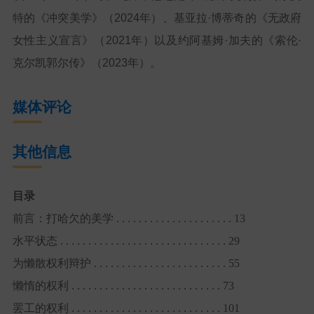
特的《冲突美学》（2024年）、基亚拉·博蒂奇的《无政府
女性主义宣言》（2021年）以及约阿基姆·加夫的《索伦·
克尔凯郭尔传》（2023年）。
媒体评论
其他信息
目录
前言：打哈欠的美学 . . . . . . . . . . . . . . . . . . . . . 13
水平状态 . . . . . . . . . . . . . . . . . . . . . . . . . . . . . . 29
为懒散权利辩护 . . . . . . . . . . . . . . . . . . . . . . . . 55
懒惰的权利 . . . . . . . . . . . . . . . . . . . . . . . . . . . 73
罢工的权利 . . . . . . . . . . . . . . . . . . . . . . . . . . . 101