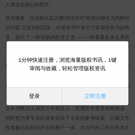
人类存在核心的哲学。
受戈德曼、拉法格以及汉娜·阿伦特对“将政治矮化为纯粹经
济问题”之批判的启发，作者在书中发出了崭新而有力的声
音，提出了一种全新的处世之道——一种看重生命之美而
非其功利价值的生活方式。他以明亮而犀利的笔调，捍卫
了几项根本的“懒散权利”：懒惰的权利、罢工的权利、退休
1分钟快速注册，浏览海量版权书讯，1键
的权利、文学的权利，以及断联的权利。这些并非体制赋
审阅与收藏，轻松管理版权资讯
予的特权，而是对抗资本主义异化的激进抵抗，也是真正
自主的表达。它们正是那些“美好的事物”：虽看似无用，却
真正支撑着我们生命的本质。
登录
立即注册
这本书既引人深思又平易近人，无需哲学背景就能阅读，
同时也为更专业的读者提供了丰富的参考线索。它融文学
性笔触与锐利的评论洞察于一体，为当代对工作与资本主