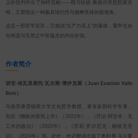
义的批判作出了独特贡献——既与珍妮·奥德尔等思想家共
鸣，又塑造出一种极具现代性与挑衅意味的新视角。
这是一部哲学宣言，它挑战“生产力至上”的暴政，重申生命
在闲适与无用之中所蕴含的内在价值。
作者简介
胡安·埃瓦里斯托·瓦尔斯·博伊克斯（Juan Evaristo Valls
Boix）
马德里康普顿斯大学文化哲学教授。著有多部科学专著，
包括《懒散的形而上学》（2022年），《乔治·阿甘本：无
工作的政治》（2020年），《苏莉·罗尔尼克：解殖无意
识》（2024年）等。此外，他还翻译出版了奥利弗·马尔夏