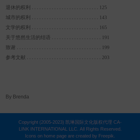
退休的权利 . . . . . . . . . . . . . . . . . . . . . . . . . . . 125
城市的权利 . . . . . . . . . . . . . . . . . . . . . . . . . . . 143
文学的权利 . . . . . . . . . . . . . . . . . . . . . . . . . . . 165
关于悠然生活的结语 . . . . . . . . . . . . . . . . . . . . 191
致谢 . . . . . . . . . . . . . . . . . . . . . . . . . . . . . . . . . . 199
参考文献 . . . . . . . . . . . . . . . . . . . . . . . . . . . . . . 203
By Brenda
Copyright (2005-2023) 凯琳国际文化版权代理 CA-
LINK INTERNATIONAL LLC. All Rights Reserved.
Icons on home page are created by Freepik.