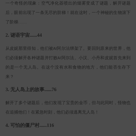
一个奇怪的现象：空气净化器喷出的烟雾变成了谜题，解开谜题
后，眼前出现了一条无尽的阶梯！就在这时，一个神秘的生物滚下
了阶梯……
2. 谜语宇宙......44
从
皮妮
那里得知，他们被
阿尔法绑架了。要回到原来的世界，他
AI
们必须解开各种谜题并打败
阿尔法。
小汉
、
小丹
和
皮妮
首先来到
AI
的是一个无人岛。在这个没有水和食物的地方，他们能否生存下
来？
3. 无人岛上的故事......76
解开了多个谜题后，他们发现了宝贵的金币，但与此同时，怪物也
在追捕他们！在紧急时刻，他们必须逃离无人岛！
4. 可怕的僵尸村......116