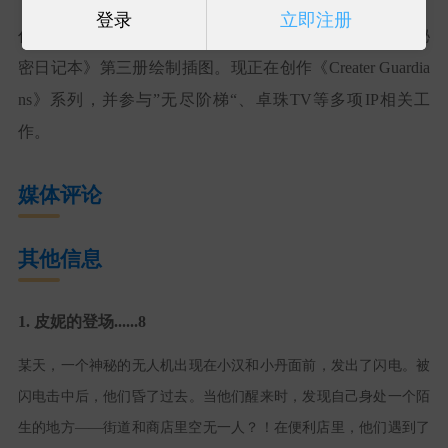
登录
立即注册
代表作有《神秘公寓逃脱生存站》系列，并为《铃铛TV秘
密日记本》第三册绘制插图。现正在创作《Creater Guardia
ns》系列，并参与”无尽阶梯“、卓珠TV等多项IP相关工
作。
媒体评论
其他信息
1. 皮妮的登场......8
某天，一个神秘的无人机出现在
小汉
和
小丹
面前，发出了闪电。被
闪电击中后，他们昏了过去。当他们醒来时，发现自己身处一个陌
生的地方
——街道和商店里空无一人？！在便利店里，他们遇到了