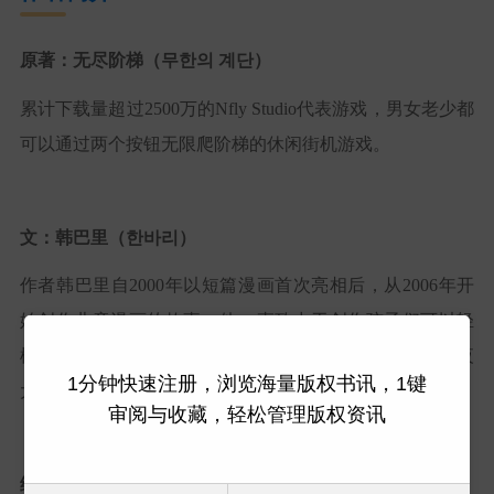
原著：无尽阶梯（무한의 계단）
累计下载量超过2500万的Nfly Studio代表游戏，男女老少都
可以通过两个按钮无限爬阶梯的休闲街机游戏。
文：韩巴里（한바리）
作者韩巴里自2000年以短篇漫画首次亮相后，从2006年开
始创作儿童漫画的故事。他一直致力于创作孩子们可以轻
松愉快地阅读的故事。他的代表作包括《普通兄妹的冬夜
1分钟快速注册，浏览海量版权书讯，1键
大骚动》《欢笑》和《昆虫侦探郑布林》系列等。、
审阅与收藏，轻松管理版权资讯
绘：赛伊（세이）