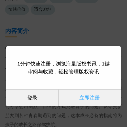
情绪价值
适合9岁+
内容简介
畅销儿童文学作家、喜剧演员罗西·琼斯（Rosie Jones）
创作的一本教育指南，引导孩子以幽默和自信的方式面对
1分钟快速注册，浏览海量版权书讯，1键
成长的烦恼。
审阅与收藏，轻松管理版权资讯
成长并不容易。从面对友谊的失败、校园里的霸凌，到令
人感到尴尬的事情，对于成长中的孩子来说，所有的一切
登录
立即注册
都会感到难以解决，但有了这本指南的建议和方法，孩子
们将学会用幽默、自信的方式克服棘手的问题。从结交新
朋友到各种青春期遇到的问题，这本成长必备的指南将为
孩子的成长之路保驾护航。