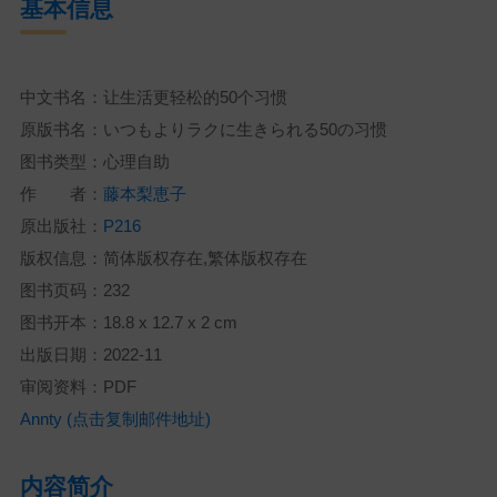
基本信息
中文书名：让生活更轻松的50个习惯
原版书名：いつもよりラクに生きられる50の习惯
图书类型：心理自助
作 者：
藤本梨恵子
原出版社：
P216
版权信息：简体版权存在,繁体版权存在
图书页码：232
图书开本：18.8 x 12.7 x 2 cm
出版日期：2022-11
审阅资料：PDF
Annty (点击复制邮件地址)
内容简介