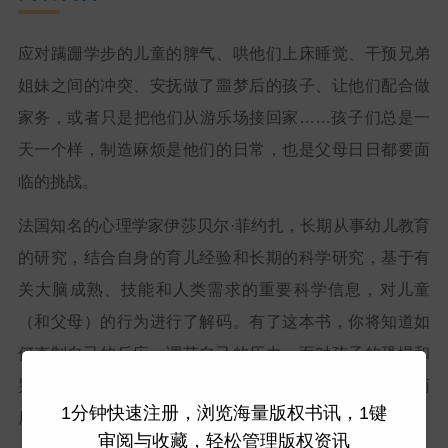
应对蹒跚学步的儿童的脾气、哄他们上床睡觉、干预兄弟
姐妹之间的冲突、安抚做了噩梦后的孩子、让他们配合做
家务，或者只是把他们从游乐场接回家……孩子们总是一
天一个样，制造麻烦是他们的日常，也是父母日日都要面
临的挑战。
法国知名的心理学家伊莎贝尔·菲约扎，长期从事幼儿教育
的研究，结合自身的育儿经验和长期的科学研究，基于有
关大脑成熟、技能和人类需求的重要科学信息，对儿童
（和父母）的行为进行了解码。有了这本书，你将知道如
何克制自己的反应，调节自己的压力。面对孩子的恐惧和
哭闹时，你不再束手无策。你将能够昂首挺胸地走出商
1分钟快速注册，浏览海量版权书讯，1键
店，不需要糖衣炮弹才能让孩子听话！
审阅与收藏，轻松管理版权资讯