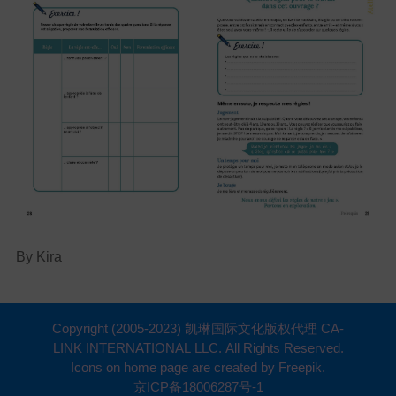
By Kira
Copyright (2005-2023) 凯琳国际文化版权代理 CA-
LINK INTERNATIONAL LLC. All Rights Reserved.
Icons on home page are created by Freepik.
京ICP备18006287号-1