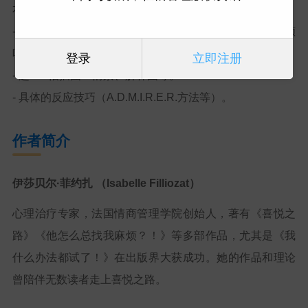
本书包括：
- 4个主题研讨会：停止危机、接受情绪、我不再害怕、倾
听技巧。
登录
立即注册
- 超150幅插图：情景、解释图等。
- 具体的反应技巧（
A.D.M.I.R.E.R.
方法等）。
作者简介
伊莎贝尔·菲约扎 （
Isabelle Filliozat
）
心理治疗专家，法国情商管理学院创始人，著有《喜悦之
路》《他怎么总找我麻烦？！》等多部作品，尤其是《我
什么办法都试了！》在出版界大获成功。她的作品和理论
曾陪伴无数读者走上喜悦之路。