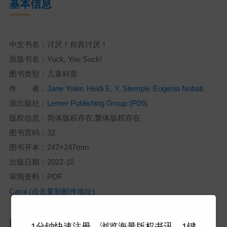
基本信息
中文书名：讨厌！你真讨厌！
原版书名：Yuck, You Suck!
图书类型：儿童科普
作 者：
Jane Yolen
Heidi E. Y. Stemple
Eugenia Nobati
原出版社：
Lerner Publishing Group (P09)
版权信息：简体版权存在,繁体版权存在
图书页码：32
图书开本：247×247mm
出版日期：2022-10
审阅资料：PDF
Carol (点击复制邮件地址)
内容简介
1分钟快速注册，浏览海量版权书讯，1键