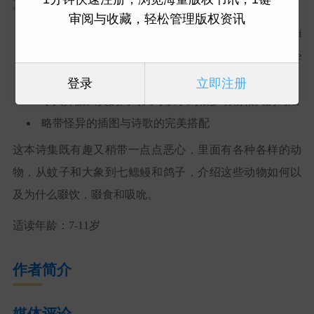
审阅与收藏，轻松管理版权资讯
来自
Jane Yolen, Heidi E. Y. Stemple, and Eugenia Nobati
--同一个团队的《哎呀，你这家伙！》（
Ek, You Ree
k!
），获得了
Kirkus
的星级评论
登录
立即注册
令人捧腹大笑的同时又可以学到很多动物相关的词汇
略带怪异的插图与诗歌的完美搭配
这本诗集既有趣又稍带一点点恶心，里面有各种各样的动
物，从蚊子和大象到七鳃鳗和鸽子，介绍这些动物如何以
及为什么啜饮，啜食和吸吮。
适读年龄：7-11岁
作者简介
媒体评论